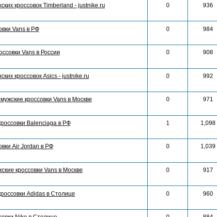
х кроссовок Timberland - justnike.ru
0
936
вки Vans в РФ
0
984
ссовки Vans в России
0
908
х кроссовок Asics - justnike.ru
0
992
мужские кроссовки Vans в Москве
0
971
оссовки Balenciaga в РФ
1
1,098
вки Air Jordan в РФ
0
1,039
ские кроссовки Vans в Москве
0
917
россовки Adidas в Столице
0
960