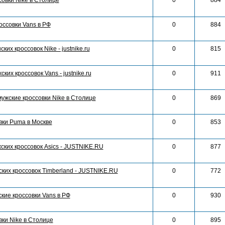
овки Nike в Столице
0
884
ссовки Vans в РФ
0
884
х кроссовок Nike - justnike.ru
0
815
их кроссовок Vans - justnike.ru
0
911
ужские кроссовки Nike в Столице
0
869
вки Puma в Москве
0
853
ких кроссовок Asics - JUSTNIKE.RU
0
877
ких кроссовок Timberland - JUSTNIKE.RU
0
772
кие кроссовки Vans в РФ
0
930
ки Nike в Столице
0
895