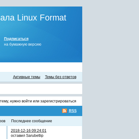
ла Linux Format
Подписаться
на бумажную версию
Активные темы
Темы без ответов
тему, нужно
войти
или
зарегистрироваться
RSS
ров
последнее сообщение
2018-12-16 09:24:01
оставил Sarubetlip