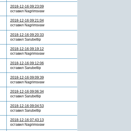
2018-12-16 09:23:09
оставил Nagrimsvaw
2018-12-16 09:21:04
оставил Nagrimsvaw
2018-12-16 09:20:33
оставил Sarubetlip
2018-12-16 09:19:12
оставил Nagrimsvaw
2018-12-16 09:12:06
оставил Sarubetlip
2018-12-16 09:09:39
оставил Nagrimsvaw
2018-12-16 09:06:34
оставил Sarubetlip
2018-12-16 09:04:53
оставил Sarubetlip
2018-12-16 07:43:13
оставил Nagrimsvaw