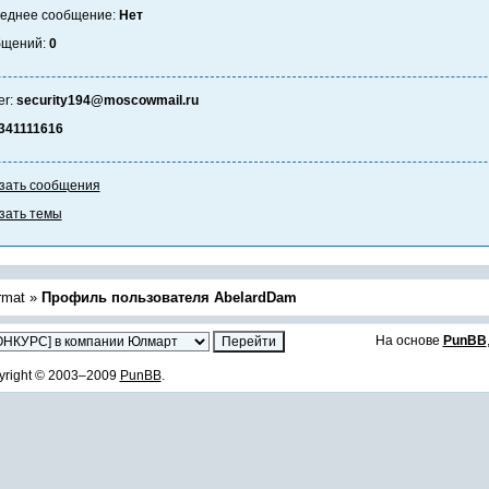
еднее сообщение:
Нет
бщений:
0
er:
security194@moscowmail.ru
341111616
зать сообщения
зать темы
rmat
»
Профиль пользователя AbelardDam
На основе
PunBB
yright © 2003–2009
PunBB
.