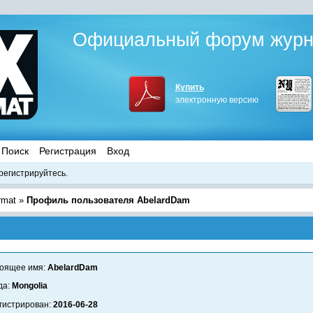
Официальный форум журна
Купить
электронную версию
Поиск
Регистрация
Вход
регистрируйтесь.
rmat
»
Профиль пользователя AbelardDam
оящее имя:
AbelardDam
да:
Mongolia
гистрирован:
2016-06-28