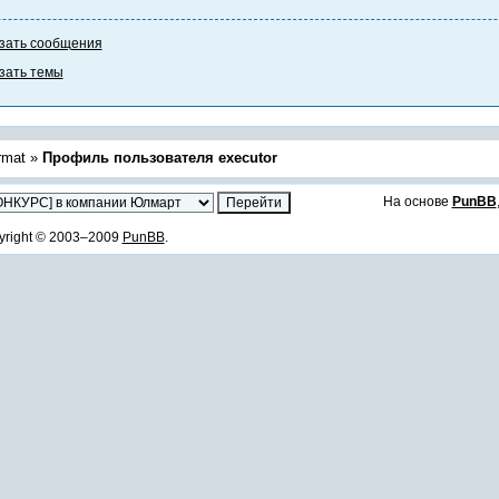
зать сообщения
зать темы
rmat
»
Профиль пользователя executor
На основе
PunBB
yright © 2003–2009
PunBB
.