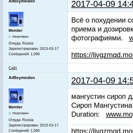
ArBoymnden
2017-04-09 14:
Всё о похудении со
приема и дозировк
Member
фотографиями.
w
Неактивен
Откуда:
Russia
Зарегистрирован:
2015-03-17
https://ljvgzmqd.m
Сообщений:
1,090
Сайт
ArBoymnden
2017-04-09 14:
мангустин сироп д
Сироп Мангустина
Member
Duration:
www.moy
Неактивен
Откуда:
Russia
Зарегистрирован:
2015-03-17
https://ljvgzmqd.m
Сообщений:
1,090