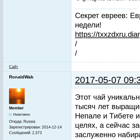
Секрет евреев: Ев
недели!
https://txxzdxru.di
/
/
Сайт
RonaldWab
2017-05-07 09:
Этот чай уникальн
тысяч лет выращив
Member
Непале и Тибете и
Неактивен
Откуда:
Russia
целях, а сейчас з
Зарегистрирован:
2014-12-14
заслуженно набир
Сообщений:
2,373