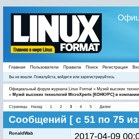
Офиц
Главная
Пользователи
Правила
Поиск
Регистрация
Вх
Вы не вошли.
Пожалуйста, войдите или зарегистрируйтесь.
Официальный форум журнала Linux Format
»
Музей высоких техно
»
Музей высоких технологий MicroXperts [КОНКУРС] в компани
Страницы
Назад
1
2
3
4
5
Далее
Сообщений [ с 51 по 75 из 
RonaldWab
2017-04-09 00: