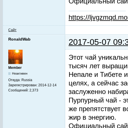
Официальный сай
https://ljvgzmqd.m
Сайт
RonaldWab
2017-05-07 09:
Этот чай уникальн
тысяч лет выращив
Member
Непале и Тибете и
Неактивен
Откуда:
Russia
целях, а сейчас з
Зарегистрирован:
2014-12-14
заслуженно набир
Сообщений:
2,373
Пурпурный чай - 
же препятствует 
жир в энергию.
Официальный сай