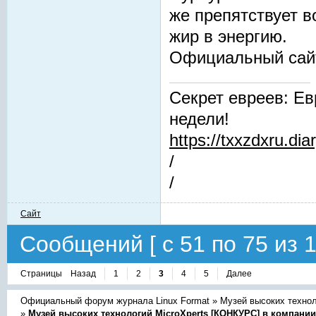
же препятствует 
жир в энергию.
Официальный сай
Секрет евреев: Ев
недели!
https://txxzdxru.di
/
/
Сайт
Сообщений [ с 51 по 75 из 1
Страницы
Назад
1
2
3
4
5
Далее
Официальный форум журнала Linux Format
»
Музей высоких техно
»
Музей высоких технологий MicroXperts [КОНКУРС] в компани