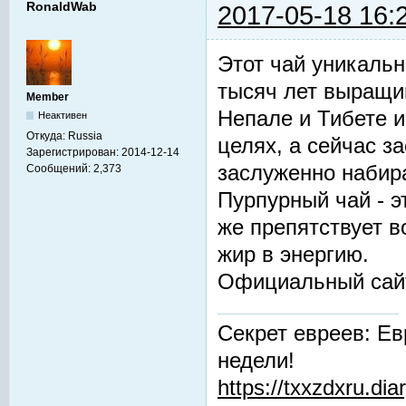
RonaldWab
2017-05-18 16:
Этот чай уникальн
тысяч лет выращив
Member
Непале и Тибете и
Неактивен
Откуда:
Russia
целях, а сейчас з
Зарегистрирован:
2014-12-14
заслуженно набир
Сообщений:
2,373
Пурпурный чай - 
же препятствует 
жир в энергию.
Официальный сай
Секрет евреев: Ев
недели!
https://txxzdxru.di