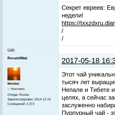
Секрет евреев: Ев
недели!
https://txxzdxru.di
/
/
Сайт
RonaldWab
2017-05-18 16:
Этот чай уникальн
тысяч лет выращив
Member
Непале и Тибете и
Неактивен
Откуда:
Russia
целях, а сейчас з
Зарегистрирован:
2014-12-14
заслуженно набир
Сообщений:
2,373
Пурпурный чай - 