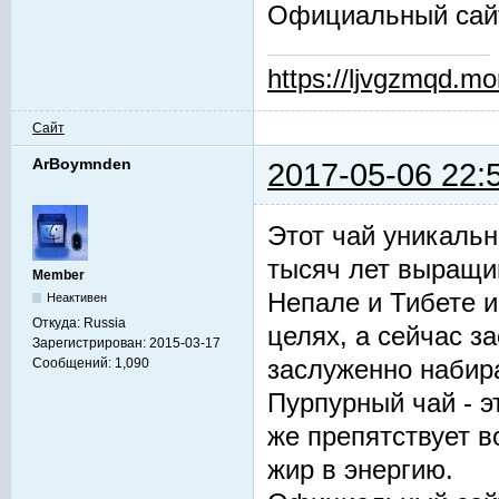
Официальный сай
https://ljvgzmqd.m
Сайт
ArBoymnden
2017-05-06 22:
Этот чай уникальн
тысяч лет выращив
Member
Непале и Тибете и
Неактивен
Откуда:
Russia
целях, а сейчас з
Зарегистрирован:
2015-03-17
заслуженно набир
Сообщений:
1,090
Пурпурный чай - 
же препятствует 
жир в энергию.