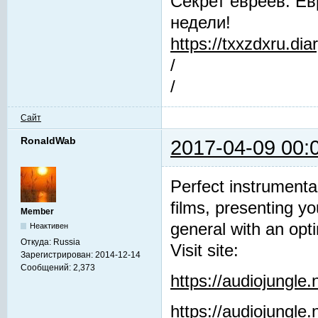
Секрет евреев: Ев
недели!
https://txxzdxru.di
/
/
Сайт
RonaldWab
2017-04-09 00:
Perfect instrumenta
films, presenting y
Member
general with an opti
Неактивен
Откуда:
Russia
Visit site:
Зарегистрирован:
2014-12-14
Сообщений:
2,373
https://audiojungle
https://audiojungle