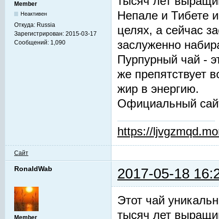
тысяч лет выращив
Member
Непале и Тибете и
Неактивен
Откуда:
Russia
целях, а сейчас з
Зарегистрирован:
2015-03-17
заслуженно набир
Сообщений:
1,090
Пурпурный чай - 
же препятствует 
жир в энергию.
Официальный сай
https://ljvgzmqd.m
Сайт
RonaldWab
2017-05-18 16:
Этот чай уникальн
тысяч лет выращив
Member