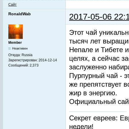
Сайт
RonaldWab
2017-05-06 22:
Этот чай уникальн
тысяч лет выращив
Member
Непале и Тибете и
Неактивен
Откуда:
Russia
целях, а сейчас з
Зарегистрирован:
2014-12-14
заслуженно набир
Сообщений:
2,373
Пурпурный чай - 
же препятствует 
жир в энергию.
Официальный сай
Секрет евреев: Ев
недели!