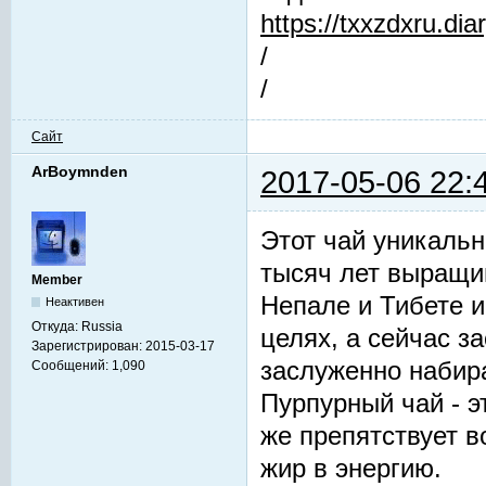
https://txxzdxru.di
/
/
Сайт
ArBoymnden
2017-05-06 22:
Этот чай уникальн
тысяч лет выращив
Member
Непале и Тибете и
Неактивен
Откуда:
Russia
целях, а сейчас з
Зарегистрирован:
2015-03-17
заслуженно набир
Сообщений:
1,090
Пурпурный чай - 
же препятствует 
жир в энергию.