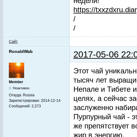
недели!
https://txxzdxru.di
/
/
Сайт
RonaldWab
2017-05-06 22:
Этот чай уникальн
тысяч лет выращив
Member
Непале и Тибете и
Неактивен
Откуда:
Russia
целях, а сейчас з
Зарегистрирован:
2014-12-14
заслуженно набир
Сообщений:
2,373
Пурпурный чай - 
же препятствует 
жир в энергию.