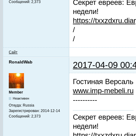
Секрет евреев: Ев
Сообщений:
2,373
недели!
https://txxzdxru.di
/
/
Сайт
RonaldWab
2017-04-09 00:
Гостиная Версаль
www.imp-mebeli.ru
Member
----------
Неактивен
Откуда:
Russia
Зарегистрирован:
2014-12-14
Секрет евреев: Ев
Сообщений:
2,373
недели!
https://txxzdxru.di