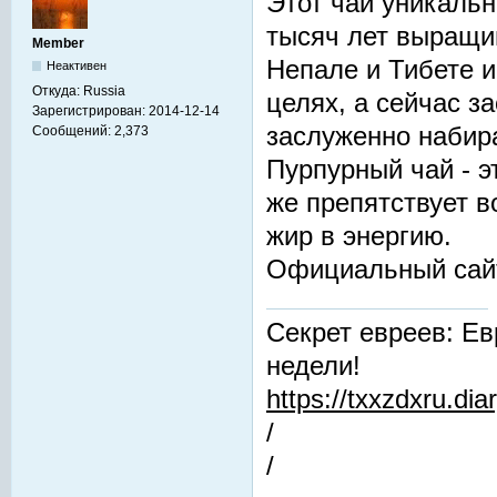
Этот чай уникальн
тысяч лет выращив
Member
Непале и Тибете и
Неактивен
Откуда:
Russia
целях, а сейчас з
Зарегистрирован:
2014-12-14
заслуженно набир
Сообщений:
2,373
Пурпурный чай - 
же препятствует 
жир в энергию.
Официальный сай
Секрет евреев: Ев
недели!
https://txxzdxru.di
/
/