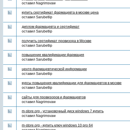
оставил
Nagrimsvaw
купить сертификат фармацевта в москве цена
оставил
Sarubetlip
диплом фармацевта и сертификат
оставил
Sarubetlip
получить сертификат провизора в Москве
оставил
Sarubetlip
повышение квалификации фармация
оставил
Sarubetlip
центр фармацевтической информации
оставил
Sarubetlip
курсы повышения квалификации для фармацевтов в москве
оставил
Sarubetlip
сайты для провизоров и фармацевтов
оставил
Nagrimsvaw
m-store.org - установочный диск windows 7 купить
оставил
Nagrimsvaw
m-store.org - купить ключ windows 10 pro 64