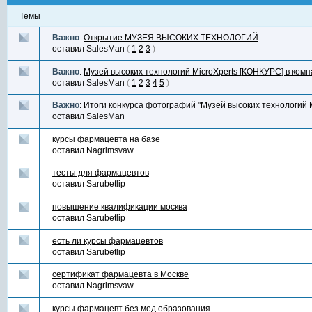
Темы
Важно
:
Открытие МУЗЕЯ ВЫСОКИХ ТЕХНОЛОГИЙ
оставил
SalesMan
(
1
2
3
)
Важно
:
Музей высоких технологий MicroXperts [КОНКУРС] в ком
оставил
SalesMan
(
1
2
3
4
5
)
Важно
:
Итоги конкурса фотографий "Музей высоких технологий M
оставил
SalesMan
курсы фармацевта на базе
оставил
Nagrimsvaw
тесты для фармацевтов
оставил
Sarubetlip
повышение квалификации москва
оставил
Sarubetlip
есть ли курсы фармацевтов
оставил
Sarubetlip
сертификат фармацевта в Москве
оставил
Nagrimsvaw
курсы фармацевт без мед образования