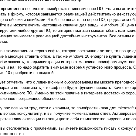
 время много посольств приобретают лицензионное ПО. Если вы хотите 
ать в фирму, которая занимается реализацией действительно действую
ено сбоями и ошибками. Чтобы не попасть на серое ПО, предлагаем обр
йте вы можете купить настоящие ключики для винды и
windows 10 цена 
ирус или любое другое ПО, то интернет-магазин сможет сбыть вам таки
изация занимается реализацией достойных инструментов. Все отзывы о 
нии.
вы замучились от серого софта, которое постоянно слетает, то проще ед
е 6 месяцев ставить office, а так же
windows 10 enterprise купить лицен
prise заказать, то администрация интернет-магазина проинформирует вас
ws и на что надо обратить внимание вовремя установочного процесса. 
ws 10 приобрести со скидкой.
ет отметить, что с лицензионным оборудованием вы можете преподнос
арах и не переживать, что софт не будет функционировать. Качество о
оригинального ПО. Именно по этой причине в интернете достаточно хоро
зионное программное обеспечение.
у вас возникли трудности с ключами, то приобрести ключ для microsoft 
ь вопрос консультанту, и вы получите моментальный ответ. Активирова
ретая ключ активации вы защищаете себя от множества вирусов и не о
вы столкнётесь с проблемами, вы имеете возможность писать к консуль
х сложностях.