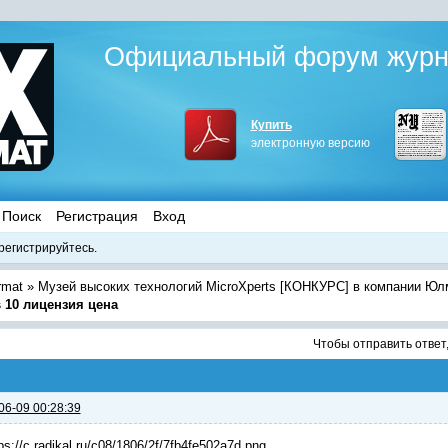
Официальный форум журна
Купить
электронную версию
Поиск
Регистрация
Вход
регистрируйтесь.
rmat
»
Музей высоких технологий MicroXperts [КОНКУРС] в компании Юл
s 10 лицензия цена
Чтобы отправить ответ
06-09 00:28:39