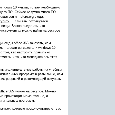
windows 10 купить, то вам необходимо
щего ПО. Сейчас безумно много ПО
ащаться nm-store.org сюда.
купить
. Если вам потребуется
е вещи. Важно выделить, что
инструментах можно найти на ресурсе
иножды office 365 заказать, чем
зию
, а если вы захотели windows 10
 о том, как настроить правильно
Отметим и то, что менеджер поможет
ить индивидуальные работы на учебных
ригинальных программ в разы выше, чем
ших рецензий и рекомендаций покупать
office 365 можно на ресурсе. Можно
ние происходит моментально, а
ригинальных программ.
тантам, которые проконсультируют вас