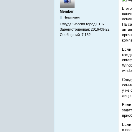
В это
Member
напис
Неактивен
оснащ
Откуда:
Россия город СПБ
На са
Зарегистрирован:
2016-09-22
антив
Сообщений:
7,182
орган
компа
Если 
кажды
enter
Windo
windo
Следу
семин
у не 
лицен
Если 
задат
приоб
Если 
о все