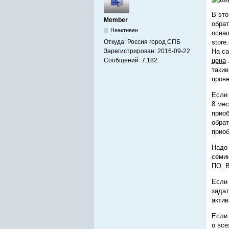
В это
Member
обрат
Неактивен
оснащ
Откуда:
Россия город СПБ
store
Зарегистрирован:
2016-09-22
На са
Сообщений:
7,182
цена
такие
прове
Если 
8 мес
приоб
обрат
приоб
Надо 
семин
ПО. В
Если 
задат
актив
Если 
о все