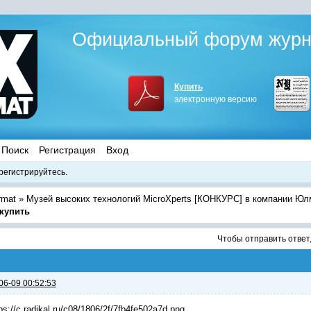
Официальный форум журна
Купить
электронную версию
Поиск
Регистрация
Вход
регистрируйтесь.
rmat
»
Музей высоких технологий MicroXperts [КОНКУРС] в компании Юл
 купить
Чтобы отправить ответ
06-09 00:52:53