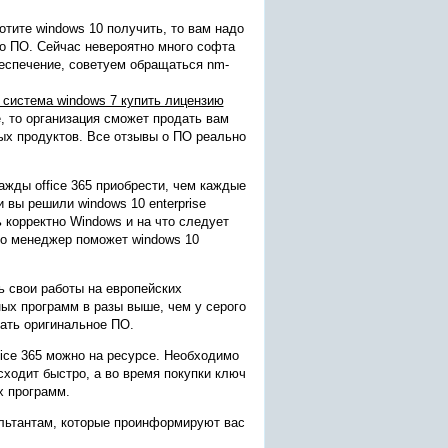
тите windows 10 получить, то вам надо
о ПО. Сейчас невероятно много софта
беспечение, советуем обращаться nm-
 система windows 7 купить лицензию
, то организация сможет продать вам
ых продуктов. Все отзывы о ПО реально
ажды office 365 приобрести, чем каждые
и вы решили windows 10 enterprise
ь корректно Windows и на что следует
то менеджер поможет windows 10
 свои работы на европейских
ных программ в разы выше, чем у серого
тать оригинальное ПО.
fice 365 можно на ресурсе. Необходимо
сходит быстро, а во время покупки ключ
х программ.
ультантам, которые проинформируют вас