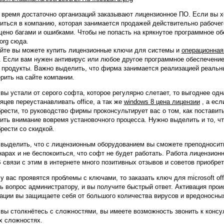
 время достаточно организаций заказывают лицензионное ПО. Если вы хо
иться в компанию, которая занимается продажей действительно рабочег
ено багами и ошибками. Чтобы не попасть на крякнутое программное о
.org сюда.
йте вы можете купить лицензионные ключи для системы и
операционная
. Если вам нужен антивирус или любое другое программное обеспечение
 продукты. Важно выделить, что фирма занимается реализацией реальн
рить на сайте компании.
вы устали от серого софта, которое регулярно слетает, то выгоднее одн
яцев переустанавливать office, а так же
windows 8 цена лицензии
, а есл
рести, то руководство фирмы проконсультирует вас о том, как поставит
ить внимание вовремя установочного процесса. Нужно выделить и то, ч
рести со скидкой.
выделить, что с лицензионным оборудованием вы сможете преподносить
арах и не беспокоиться, что софт не будет работать. Работа лицензион
 связи с этим в интернете много позитивных отзывов и советов приобре
у вас проявятся проблемы с ключами, то заказать ключ для microsoft of
ь вопрос администратору, и вы получите быстрый ответ. Активация прои
ации вы защищаете себя от большого количества вирусов и вредоносны
вы столкнётесь с сложностями, вы имеете возможность звонить к конс
х сложностях.