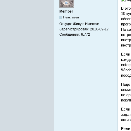
В это
Member
10 ку
Неактивен
обесп
Откуда:
Живу в Ижевске
прогр
Зарегистрирован:
2016-09-17
На са
Сообщений:
6,772
потре
инстр
инстр
Если 
кажды
enter
Windo
посод
Надо
семин
не ор
покуп
Если 
задат
актив
Если 