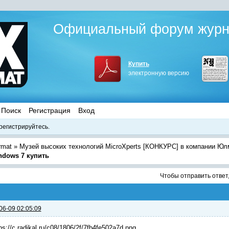
Официальный форум журна
Купить
электронную версию
Поиск
Регистрация
Вход
регистрируйтесь.
rmat
»
Музей высоких технологий MicroXperts [КОНКУРС] в компании Юл
ndows 7 купить
Чтобы отправить ответ
06-09 02:05:09