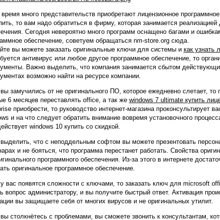
 время много представительств приобретают лицензионное программное
пить, то вам надо обратиться в фирму, которая занимается реализацией
ечения. Сегодня невероятно много программ оснащено багами и ошибкам
аммное обеспечение, советуем обращаться nm-store.org сюда.
йте вы можете заказать оригинальные ключи для системы и
как узнать 
буется антивирус или любое другое программное обеспечение, то орган
ументы. Важно выделить, что компания занимается сбытом действующих
ументах возможно найти на ресурсе компании.
вы замучились от не оригинального ПО, которое ежедневно слетает, то 
е 6 месяцев переставлять office, а так же
windows 7 ultimate купить лиц
prise приобрести, то руководство интернет-магазина проконсультирует ва
ws и на что следует обратить внимание вовремя установочного процесса
ействует windows 10 купить со скидкой.
 выделить, что с неподдельным софтом вы можете презентовать персо
арах и не бояться, что программа перестанет работать. Свойства ориги
игинального программного обеспечения. Из-за этого в интернете достат
ать оригинальное программное обеспечение.
у вас появятся сложности с ключами, то заказать ключ для microsoft of
ь вопрос администратору, и вы получите быстрый ответ. Активация прои
ации вы защищаете себя от многих вирусов и не оригинальных утилит.
вы столкнётесь с проблемами, вы сможете звонить к консультантам, ко