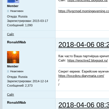
Сайт:
https://eroctive2.blogspot.ru/
Member
https://ljvgzmqd.morningeverning.
Неактивен
Откуда:
Russia
Зарегистрирован:
2015-03-17
Сообщений:
1,090
Сайт
RonaldWab
2018-04-06 08:
Как часто Ваша партнёрша кричит
Сайт:
https://eroctive2.blogspot.ru/
Member
Секрет евреев: Еврейские мужчин
Неактивен
https://txxzdxru.diarymaria.com/
Откуда:
Russia
/
Зарегистрирован:
2014-12-14
/
Сообщений:
2,373
Сайт
RonaldWab
2018-04-06 08: