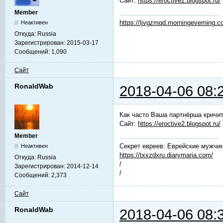
Сайт:
https://eroctive2.blogspot.ru/
Member
https://ljvgzmqd.morningeverning.
Неактивен
Откуда:
Russia
Зарегистрирован:
2015-03-17
Сообщений:
1,090
Сайт
RonaldWab
2018-04-06 08:
Как часто Ваша партнёрша кричит
Сайт:
https://eroctive2.blogspot.ru/
Member
Секрет евреев: Еврейские мужчин
Неактивен
https://txxzdxru.diarymaria.com/
Откуда:
Russia
/
Зарегистрирован:
2014-12-14
/
Сообщений:
2,373
Сайт
RonaldWab
2018-04-06 08: