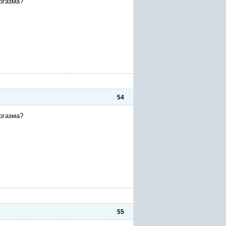
ргазма?
54
ргазма?
55