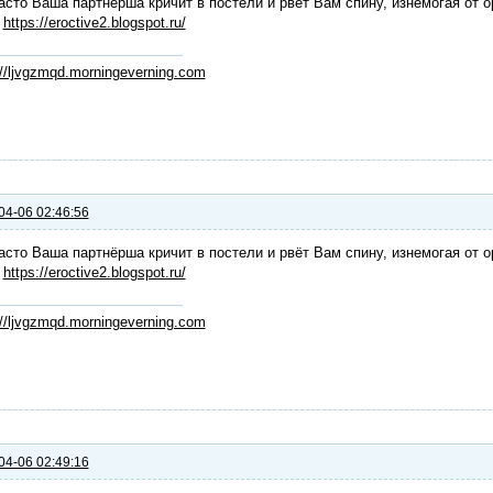
асто Ваша партнёрша кричит в постели и рвёт Вам спину, изнемогая от о
:
https://eroctive2.blogspot.ru/
://ljvgzmqd.morningeverning.com
04-06 02:46:56
асто Ваша партнёрша кричит в постели и рвёт Вам спину, изнемогая от о
:
https://eroctive2.blogspot.ru/
://ljvgzmqd.morningeverning.com
04-06 02:49:16