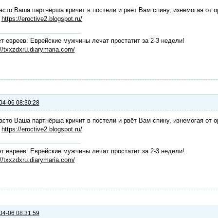
асто Ваша партнёрша кричит в постели и рвёт Вам спину, изнемогая от о
:
https://eroctive2.blogspot.ru/
т евреев: Еврейские мужчины лечат простатит за 2-3 недели!
://txxzdxru.diarymaria.com/
04-06 08:30:28
асто Ваша партнёрша кричит в постели и рвёт Вам спину, изнемогая от о
:
https://eroctive2.blogspot.ru/
т евреев: Еврейские мужчины лечат простатит за 2-3 недели!
://txxzdxru.diarymaria.com/
04-06 08:31:59