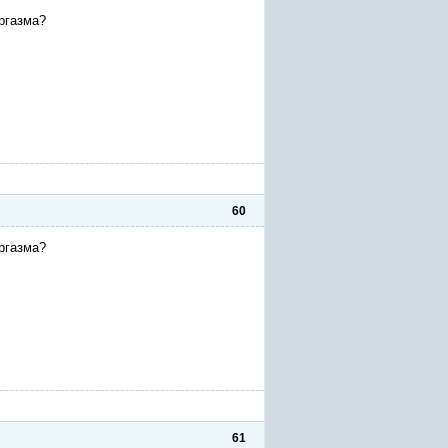
ргазма?
60
ргазма?
61