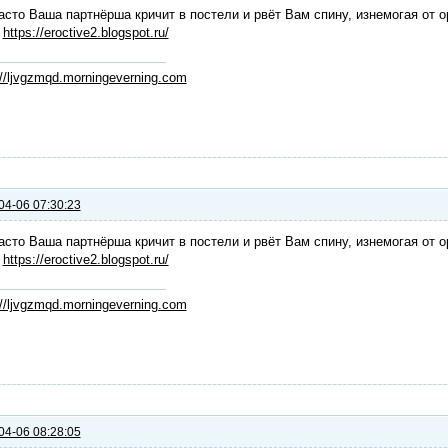
асто Ваша партнёрша кричит в постели и рвёт Вам спину, изнемогая от о
:
https://eroctive2.blogspot.ru/
://ljvgzmqd.morningeverning.com
04-06 07:30:23
асто Ваша партнёрша кричит в постели и рвёт Вам спину, изнемогая от о
:
https://eroctive2.blogspot.ru/
://ljvgzmqd.morningeverning.com
04-06 08:28:05