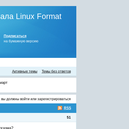
ла Linux Format
Подписаться
на бумажную версию
Активные темы
Темы без ответов
март
, вы должны
войти
или
зарегистрироваться
RSS
51
ргазма?