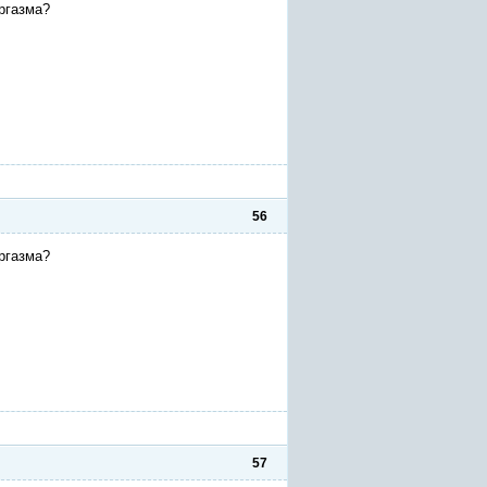
ргазма?
56
ргазма?
57