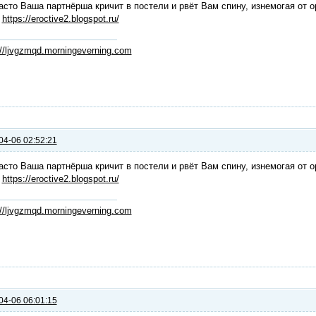
асто Ваша партнёрша кричит в постели и рвёт Вам спину, изнемогая от о
:
https://eroctive2.blogspot.ru/
://ljvgzmqd.morningeverning.com
04-06 02:52:21
асто Ваша партнёрша кричит в постели и рвёт Вам спину, изнемогая от о
:
https://eroctive2.blogspot.ru/
://ljvgzmqd.morningeverning.com
04-06 06:01:15