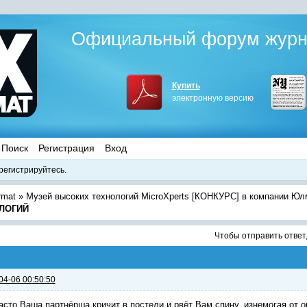
Официальный форум журна
Купить
электронную версию
Поиск
Регистрация
Вход
регистрируйтесь.
rmat
»
Музей высоких технологий MicroXperts [КОНКУРС] в компании Юл
ОЛОГИЙ
Чтобы отправить ответ
04-06 00:50:50
асто Ваша партнёрша кричит в постели и рвёт Вам спину, изнемогая от о