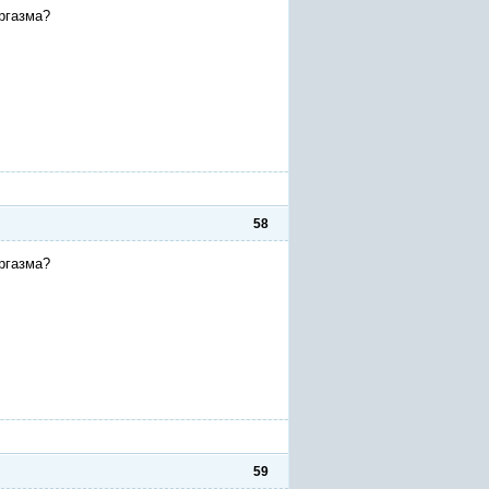
ргазма?
58
ргазма?
59