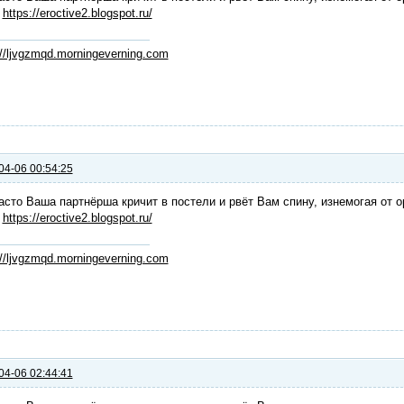
:
https://eroctive2.blogspot.ru/
://ljvgzmqd.morningeverning.com
04-06 00:54:25
асто Ваша партнёрша кричит в постели и рвёт Вам спину, изнемогая от о
:
https://eroctive2.blogspot.ru/
://ljvgzmqd.morningeverning.com
04-06 02:44:41