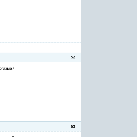
52
ргазма?
53