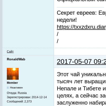
Секрет евреев: Ев
недели!
https://txxzdxru.di
/
/
Сайт
RonaldWab
2017-05-07 09:
Этот чай уникальн
тысяч лет выращив
Member
Непале и Тибете и
Неактивен
Откуда:
Russia
целях, а сейчас з
Зарегистрирован:
2014-12-14
заслуженно набир
Сообщений:
2,373