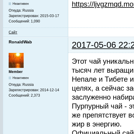
https://ljvgzmqd.m
Неактивен
Откуда:
Russia
Зарегистрирован:
2015-03-17
Сообщений:
1,090
Сайт
RonaldWab
2017-05-06 22:
Этот чай уникальн
тысяч лет выращив
Member
Непале и Тибете и
Неактивен
Откуда:
Russia
целях, а сейчас з
Зарегистрирован:
2014-12-14
заслуженно набир
Сообщений:
2,373
Пурпурный чай - 
же препятствует 
жир в энергию.
Официальный сай