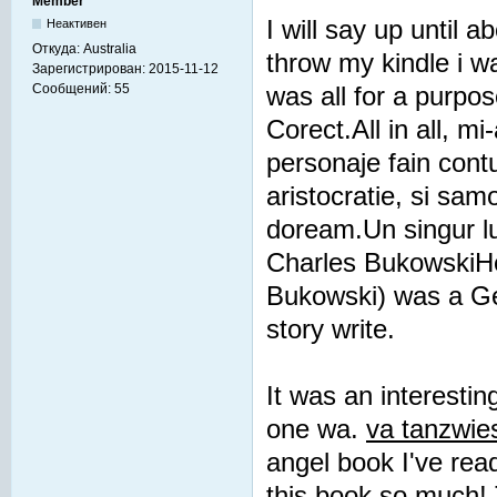
Member
I will say up until 
Неактивен
Откуда:
Australia
throw my kindle i 
Зарегистрирован:
2015-11-12
Сообщений:
55
was all for a purpo
Corect.All in all, mi
personaje fain contu
aristocratie, si sam
doream.Un singur lu
Charles BukowskiHe
Bukowski) was a Ge
story write.
It was an interestin
one wa.
va tanzwie
angel book I've rea
this book so much! 