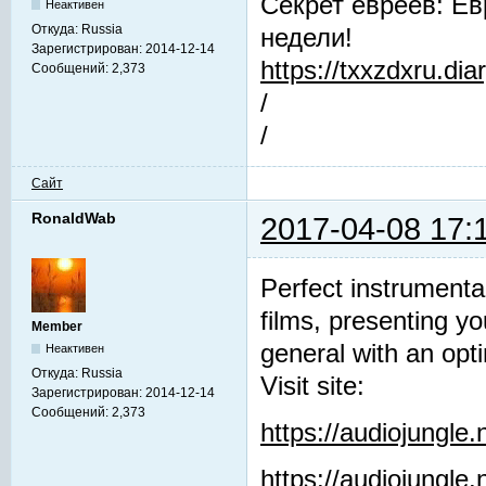
Секрет евреев: Ев
Неактивен
Откуда:
Russia
недели!
Зарегистрирован:
2014-12-14
https://txxzdxru.di
Сообщений:
2,373
/
/
Сайт
RonaldWab
2017-04-08 17:
Perfect instrumenta
films, presenting y
Member
general with an opti
Неактивен
Откуда:
Russia
Visit site:
Зарегистрирован:
2014-12-14
Сообщений:
2,373
https://audiojungle
https://audiojungle