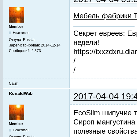
Мебель фабрики 
Member
Секрет евреев: Ев
Неактивен
Откуда:
Russia
недели!
Зарегистрирован:
2014-12-14
https://txxzdxru.di
Сообщений:
2,373
/
/
Сайт
RonaldWab
2017-04-04 19:
EcoSlim шипучие 
Сироп мангустина
Member
полезные свойст
Неактивен
Откуда:
Russia