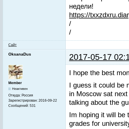
недели!
https://txxzdxru.di
/
/
Сайт
OksanaDus
2017-05-17 02:
I hope the best mom
Member
I guess it could be
Неактивен
in Moscow sat next 
Откуда:
Россия
Зарегистрирован:
2016-09-22
talking about the g
Сообщений:
531
Im hoping it will be
grades for universi