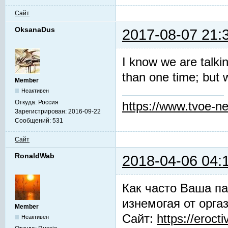
Сайт
OksanaDus
2017-08-07 21:
I know we are talki
than one time; but 
Member
Неактивен
Откуда:
Россия
https://www.tvoe-ne
Зарегистрирован:
2016-09-22
Сообщений:
531
Сайт
RonaldWab
2018-04-06 04:
Как часто Ваша па
изнемогая от орга
Member
Сайт:
https://erocti
Неактивен