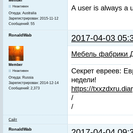
Member
A user is always a 
Неактивен
Откуда:
Australia
Зарегистрирован:
2015-11-12
Сообщений:
55
RonaldWab
2017-04-03 05:
Мебель фабрики 
Member
Секрет евреев: Ев
Неактивен
Откуда:
Russia
недели!
Зарегистрирован:
2014-12-14
https://txxzdxru.di
Сообщений:
2,373
/
/
Сайт
RonaldWab
2017-04-04 09: