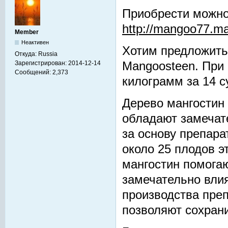
Приобрести можно
http://mangoo77.m
Member
Неактивен
Хотим предложить
Откуда:
Russia
Зарегистрирован:
2014-12-14
Mangoosteen. При
Сообщений:
2,373
килограмм за 14 с
Дерево мангостин
обладают замечат
за основу препара
около 25 плодов э
мангостин помога
замечательно вли
производства преп
позволяют сохрани