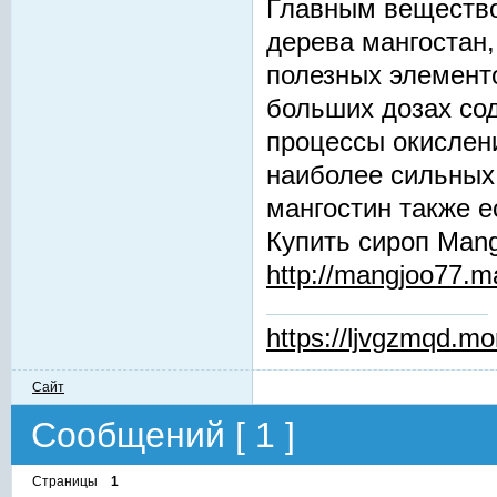
Главным вещество
дерева мангостан,
полезных элементо
больших дозах сод
процессы окислени
наиболее сильных
мангостин также 
Купить сироп Man
http://mangjoo77.
https://ljvgzmqd.m
Сайт
Сообщений [ 1 ]
Страницы
1