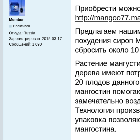
Приобрести можно
http://mangoo77.m
Member
Неактивен
Предлагаем нашим
Откуда:
Russia
Зарегистрирован:
2015-03-17
похудения сироп 
Сообщений:
1,090
сбросить около 10
Растение мангуст
дерева имеют пот
20 плодов данного
мангостин помога
замечательно возд
Технология произв
упаковка позволя
мангостина.