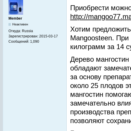
Приобрести можно
http://mangoo77.m
Member
Неактивен
Хотим предложить
Откуда:
Russia
Зарегистрирован:
2015-03-17
Mangoosteen. При
Сообщений:
1,090
килограмм за 14 с
Дерево мангостин
обладают замечат
за основу препара
около 25 плодов э
мангостин помога
замечательно вли
производства преп
позволяют сохрани