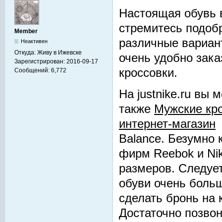
Настоящая обувь в
стремитесь подобр
Member
различные вариант
Неактивен
Откуда:
Живу в Ижевске
очень удобно зака
Зарегистрирован:
2016-09-17
кроссовки.
Сообщений:
6,772
На justnike.ru вы
также
Мужские кро
интернет-магазин
и
Balance. Безумно 
фирм Reebok и Ni
размеров. Следует
обуви очень больш
сделать бронь на 
Достаточно позвон