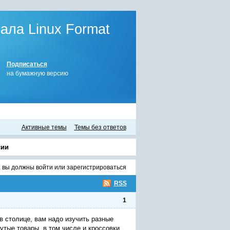
ла Linux Format
Подписаться
на бумажную версию
Активные темы
Темы без ответов
сии
, вы должны
войти
или
зарегистрироваться
RSS
1
в столице, вам надо изучить разные
утые товары, в том числе и кроссовки.