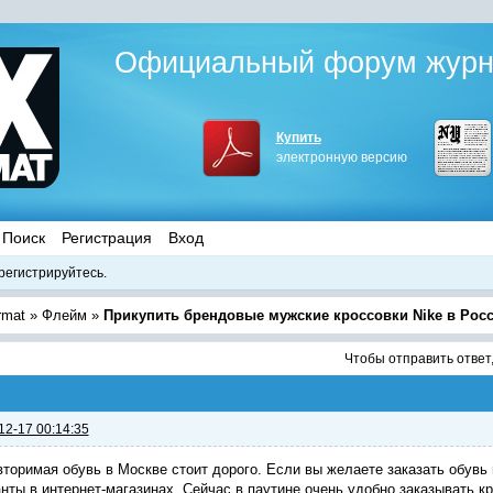
Официальный форум журна
Купить
электронную версию
Поиск
Регистрация
Вход
регистрируйтесь.
rmat
»
Флейм
»
Прикупить брендовые мужские кроссовки Nike в Рос
Чтобы отправить ответ
12-17 00:14:35
торимая обувь в Москве стоит дорого. Если вы желаете заказать обувь 
нты в интернет-магазинах. Сейчас в паутине очень удобно заказывать кр