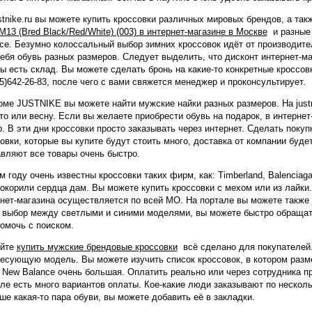
stnike.ru вы можете купить кроссовки различных мировых брендов, а та
M13 (Bred Black/Red/White) (003) в интернет-магазине в Москве
и разные 
ce. Безумно колоссальный выбор зимних кроссовок идёт от производите
ебя обувь разных размеров. Следует выделить, что дисконт интернет-ма
 есть склад. Вы можете сделать бронь на какие-то конкретные кроссов
5)642-26-83, после чего с вами свяжется менеджер и проконсультирует.
ме JUSTNIKE вы можете найти мужские найки разных размеров. На justn
то или весну. Если вы желаете приобрести обувь на подарок, в интерне
. В эти дни кроссовки просто заказывать через интернет. Сделать покуп
овки, которые вы купите будут стоить много, доставка от компании буд
вляют все товары очень быстро.
м году очень известны кроссовки таких фирм, как: Timberland, Balenciaga
окорили сердца дам. Вы можете купить кроссовки с мехом или из лайки
нет-магазина осуществляется по всей МО. На портале вы можете также 
 выбор между светлыми и синими моделями, вы можете быстро обращат
омочь с поиском.
айте
купить мужские брендовые кроссовки
всё сделано для покупателей
есующую модель. Вы можете изучить список кроссовок, в котором раз
 New Balance очень большая. Оплатить реально или через сотрудника пр
ле есть много вариантов оплаты. Кое-какие люди заказывают по нескол
ше какая-то пара обуви, вы можете добавить её в закладки.