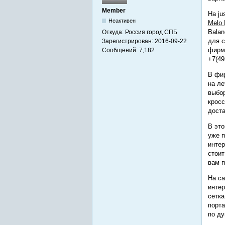
Member
На ju
Неактивен
Melo 
Balan
Откуда:
Россия город СПБ
для с
Зарегистрирован:
2016-09-22
фирмы
Сообщений:
7,182
+7(49
В фир
на ле
выбор
кросс
доста
В это
уже п
интер
стоит
вам п
На с
интер
сетка
порта
по ду