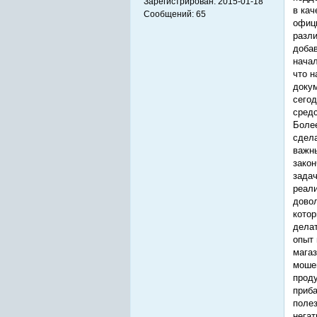
Зарегистрирован:
2015-01-18
в кач
Сообщений:
65
офици
разли
добав
начал
что н
докум
сегод
средс
Более
сдела
важны
закон
задач
реали
довол
котор
делат
опыт 
магаз
мошен
проду
приба
полез
негат