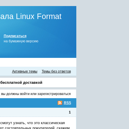
ла Linux Format
Подписаться
на бумажную версию
Активные темы
Темы без ответов
бесплатной доставкой
, вы должны
войти
или
зарегистрироваться
RSS
1
смогут узнать, что это классическая
ают состоятельных покупателей, скажем,