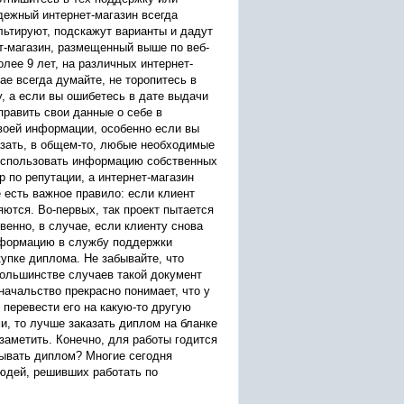
дежный интернет-магазин всегда
льтируют, подскажут варианты и дадут
т-магазин, размещенный выше по веб-
лее 9 лет, на различных интернет-
е всегда думайте, не торопитесь в
, а если вы ошибетесь в дате выдачи
править свои данные о себе в
своей информации, особенно если вы
азать, в общем-то, любые необходимые
 использовать информацию собственных
р по репутации, а интернет-магазин
 есть важное правило: если клиент
ются. Во-первых, так проект пытается
венно, в случае, если клиенту снова
информацию в службу поддержки
упке диплома. Не забывайте, что
большинстве случаев такой документ
начальство прекрасно понимает, что у
 перевести его на какую-то другую
, то лучше заказать диплом на бланке
заметить. Конечно, для работы годится
азывать диплом? Многие сегодня
людей, решивших работать по