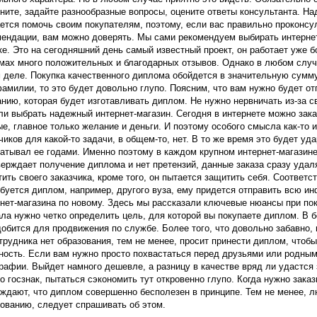
ните, задайте разнообразные вопросы, оцените ответы консультанта. На
ется помочь своим покупателям, поэтому, если вас правильно проконсу
ендации, вам можно доверять. Мы сами рекомендуем выбирать интерне
е. Это на сегодняшний день самый известный проект, он работает уже бо
ах много положительных и благодарных отзывов. Однако в любом случа
 деле. Покупка качественного диплома обойдется в значительную сумму
амилии, то это будет довольно глупо. Поясним, что вам нужно будет от
нию, которая будет изготавливать диплом. Не нужно нервничать из-за 
и выбрать надежный интернет-магазин. Сегодня в интернете можно зак
е, главное только желание и деньги. И поэтому особого смысла как-то
чиков для какой-то задачи, в общем-то, нет. В то же время это будет уда
атывал ее годами. Именно поэтому в каждом крупном интернет-магазине
ерждает получение диплома и нет претензий, данные заказа сразу удаля
ить своего заказчика, кроме того, он пытается защитить себя. Соответст
буется диплом, например, другого вуза, ему придется отправить всю 
нет-магазина по новому. Здесь мы рассказали ключевые нюансы при пок
ла нужно четко определить цель, для которой вы покупаете диплом. В 
обится для продвижения по службе. Более того, что довольно забавно, 
трудника нет образования, тем не менее, просит принести диплом, чтобы
ость. Если вам нужно просто похвастаться перед друзьями или родными
рафии. Выйдет намного дешевле, а разницу в качестве вряд ли удастся 
о госзнак, пытаться сэкономить тут откровенно глупо. Когда нужно зак
ждают, что диплом совершенно бесполезен в принципе. Тем не менее, 
ованию, следует спрашивать об этом.