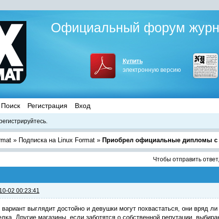
Официальный форум журна
Купить
электронную версию
Поиск
Регистрация
Вход
регистрируйтесь.
rmat
»
Подписка на Linux Format
»
Приобрел официальные дипломы с 
Чтобы отправить ответ
10-02 00:23:41
 вариант выглядит достойно и девушки могут похвастаться, они вряд ли 
лка. Другие магазины, если заботятся о собственной репутации, выбир