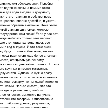
техническом оборудовании. Приобрел
я водяные знаки, а помимо этого
ные для года выдачи, к документу
жить этот вариант и собственному
т красиво, вполне достойно, и узнать,
 именно обратить внимание. Цена этого
ругой вариант дипломов, которые
государственном знаке! Если у вас есть
егда выбирать только этот вариант.
еле это подделка, ведь здесь все
м в год выпуска. И это тоже очень
ву будет сложно объяснить, как они
ь перед вами стоит еще более сложная
нимаете, официальную рекламу
 в сети сегодня найти сложно. Но тема
ько крупных интернет-магазинов,
документов. Однако не нужно сразу
ронних порталах и постараться оценить
ю или госмарку, то нынешний интернет-
т низким. Нельзя сказать, что это
то здесь размещен другой тип
ное качество, вы хотите получить
ественными товарами. Относительно
ов, либо конкуренты, разумеется,
отпишитесь в тех поддержку или