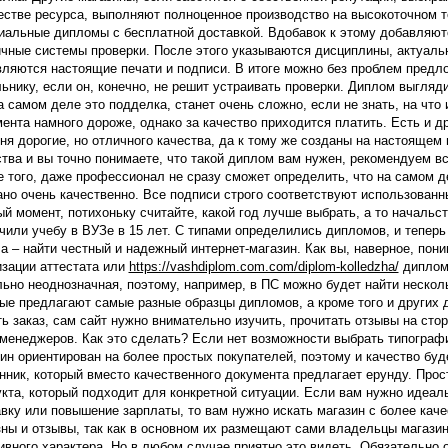
естве ресурса, выполняют полноценное производство на высокоточном 
альные дипломы с бесплатной доставкой. Вдобавок к этому добавляютс
чные системы проверки. После этого указываются дисциплины, актуаль
ляются настоящие печати и подписи. В итоге можно без проблем предло
ьнику, если он, конечно, не решит устраивать проверки. Диплом выгляди
а самом деле это подделка, станет очень сложно, если не знать, на что
ента намного дороже, однако за качество приходится платить. Есть и д
ня дорогие, но отличного качества, да к тому же созданы на настоящем 
тва и вы точно понимаете, что такой диплом вам нужен, рекомендуем вс
 того, даже профессионал не сразу сможет определить, что на самом д
но очень качественно. Все подписи строго соответствуют использованны
й момент, потихоньку считайте, какой год лучше выбрать, а то начальст
чили учебу в ВУЗе в 15 лет. С типами определились дипломов, и тепер
а – найти честный и надежный интернет-магазин. Как вы, наверное, по
зации аттестата или
https://vashdiplom.com.com/diplom-kolledzha/
диплома
ьно неоднозначная, поэтому, например, в ПС можно будет найти нескол
ые предлагают самые разные образцы дипломов, а кроме того и других 
ь заказ, сам сайт нужно внимательно изучить, прочитать отзывы на сто
менеджеров. Как это сделать? Если нет возможности выбрать типографи
ин ориентирован на более простых покупателей, поэтому и качество буде
ник, который вместо качественного документа предлагает ерунду. Прос
кта, который подходит для конкретной ситуации. Если вам нужно идеаль
вку или повышение зарплаты, то вам нужно искать магазин с более кач
ны и отзывы, так как в основном их размещают сами владельцы магазин
ивного характера. Но в любом случае приятно это видеть. Обязательно 