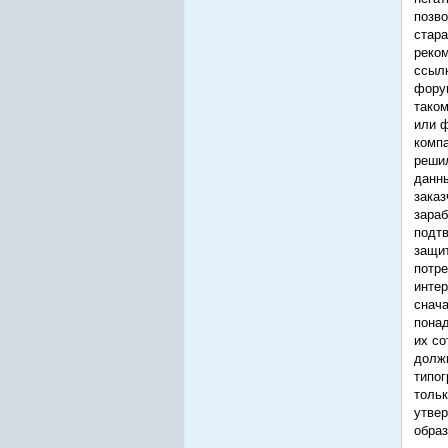
позво
стара
реком
ссылк
форум
таком
или ф
компа
решил
данны
заказ
зараб
подтв
защит
потре
интер
снача
понад
их со
должн
типог
тольк
утвер
образ