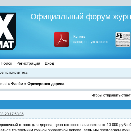
Официальный форум журна
Купить
электронную версию
Поиск
Регистрация
Вход
регистрируйтесь.
rmat
»
Флейм
»
Фрезеровка дерева
Чтобы отправить ответ
03-29 17:53:36
ровочный станок для дерева, цена которого начинается от 10 000 рубле
аться трудоемким ручной обработкой дерева, ведь мы предлагаем луч