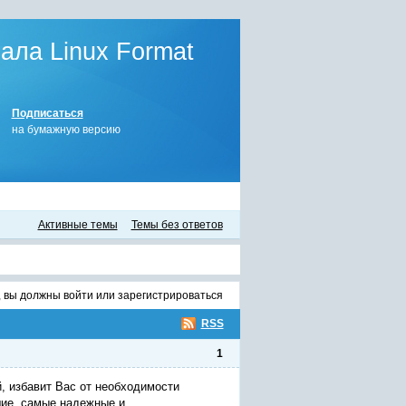
ла Linux Format
Подписаться
на бумажную версию
Активные темы
Темы без ответов
, вы должны
войти
или
зарегистрироваться
RSS
1
й, избавит Вас от необходимости
шие, самые надежные и