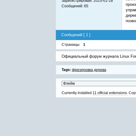
Зарегистрирован:
2015-01-18
прои
Сообщений:
65
управ
дерев
позво
Сообщений [ 1 ]
Страницы
1
Официальный форум журнала Linux Fo
Tags:
фрезеровка дерева
Currently installed
11 official extensions
. Cop