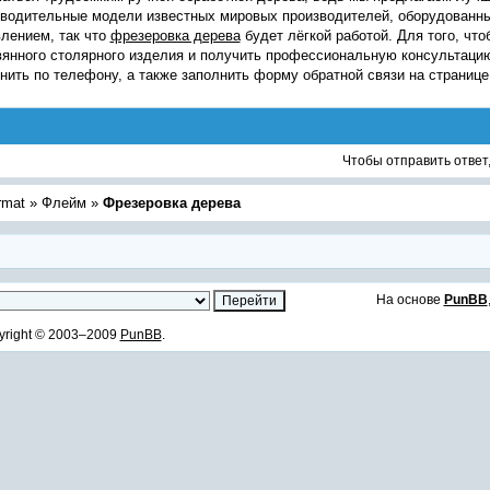
зводительные модели известных мировых производителей, оборудованн
лением, так что
фрезеровка дерева
будет лёгкой работой. Для того, чт
янного столярного изделия и получить профессиональную консультаци
нить по телефону, а также заполнить форму обратной связи на странице
Чтобы отправить ответ
rmat
»
Флейм
»
Фрезеровка дерева
На основе
PunBB
yright © 2003–2009
PunBB
.