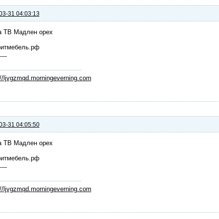
03-31 04:03:13
а ТВ Мадлен орех
ритмебель.рф
----
://ljvgzmqd.morningeverning.com
03-31 04:05:50
а ТВ Мадлен орех
ритмебель.рф
----
://ljvgzmqd.morningeverning.com