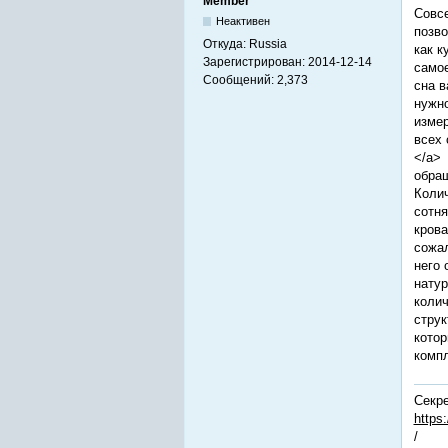
Member
Совсе
Неактивен
позво
Откуда:
Russia
как к
Зарегистрирован:
2014-12-14
самое
Сообщений:
2,373
сна в
нужно
измер
всех 
</a> 
обращ
Колич
сотня
крова
сожал
него 
натур
колич
струк
котор
компл
Секре
https
/