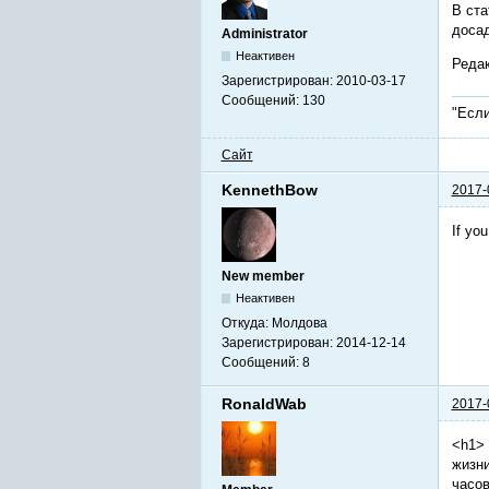
В ста
досад
Administrator
Неактивен
Редак
Зарегистрирован:
2010-03-17
Сообщений:
130
"Если
Сайт
KennethBow
2017-
If you
New member
Неактивен
Откуда:
Молдова
Зарегистрирован:
2014-12-14
Сообщений:
8
RonaldWab
2017-
<h1> 
жизни
часов