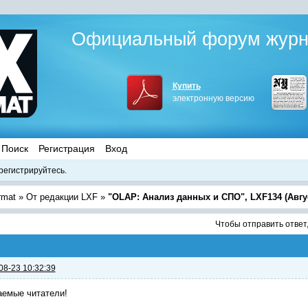
Официальный форум журна
Купить
электронную версию
Поиск
Регистрация
Вход
регистрируйтесь.
rmat
»
От редакции LXF
»
"OLAP: Анализ данных и СПО", LXF134 (Авгус
Чтобы отправить ответ
08-23 10:32:39
аемые читатели!