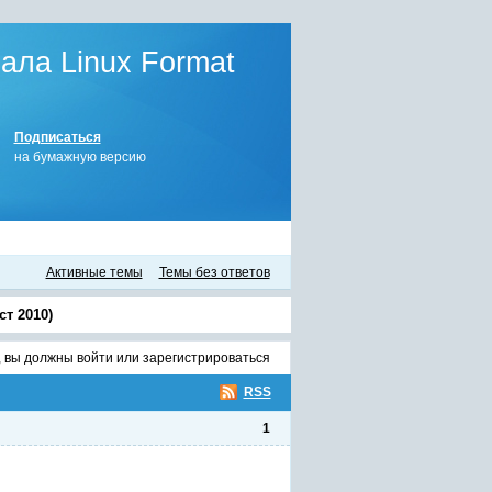
ла Linux Format
Подписаться
на бумажную версию
Активные темы
Темы без ответов
т 2010)
, вы должны
войти
или
зарегистрироваться
RSS
1