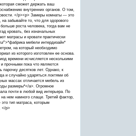
, которая сможет держать ваш
оснабжению внутренних органов. О том,
новости. </p><p> Замеры комнаты — это
 на забывайте то, что для здорового
больше роста человека, тогда вам не
гад кровать, без изначальных
ают матрасы и кровати практически
.ru/">*фабрика мебели интердизайн*
етром, на который необходимо
риал из которого изготовлен ее основа.
риод времени исчисляется несколькими
 и прочными пока что являются
 парочку десятков лет. Однако, к
да и случайно ударяться локтями об
дных массах отличается мебель из
омоды размеры*</a>. Огромное
ала почти в любой вид интерьера. По
 на нем намного слаще. Третий фактор,
 это тип матраса, которым
 </p>