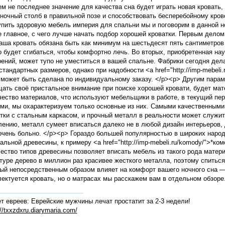
м не последнее значение для качества сна будет играть новая кровать
ночный столб в правильной позе и способствовать бесперебойному кров
упить здоровую мебель империя для спальни мы и поговорим в данной 
 главное, с чего лучше начать подбор хорошей кроватки. Первым делом,
аша кровать обязана быть как минимум на шестьдесят пять сантиметров 
 будет сгибаться, чтобы комфортно лечь. Во вторых, приобретенная нау
ений, может тупо не уместиться в вашей спальне. Фабрики сегодня дел
стандартных размеров, однако при надобности <a href="http://imp-mebeli
может быть сделана по индивидуальному заказу. </p><p> Другим парам
ать своё пристальное внимание при поиске хорошей кровати, будет мате
ество материалов, что используют мебельщики в работе, в текущий пе
ми, мы охарактеризуем только основные из них. Самыми качественными
тки с стальным каркасом, и прочный металл в реальности может служить
ению, металл сумеет вписаться далеко не в любой дизайн интерьеров, 
очень больно. </p><p> Гораздо большей популярностью в широких наро
альной древесины, к примеру <a href="http://imp-mebeli.ru/komody/">*к
ество типов древесины позволяет вписать мебель из такого рода матери
туре дерево в миллион раз красивее жесткого металла, поэтому спиться
ый непосредственным образом влияет на комфорт вашего ночного сна —
ектуется кровать, но о матрасах мы расскажем вам в отдельном обзоре.
т евреев: Еврейские мужчины лечат простатит за 2-3 недели!
://txxzdxru.diarymaria.com/