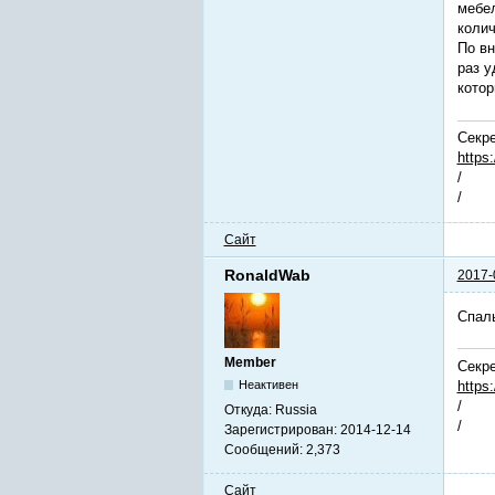
мебел
колич
По вн
раз у
котор
Секре
https
/
/
Сайт
RonaldWab
2017-
Спаль
Member
Секре
https
Неактивен
/
Откуда:
Russia
/
Зарегистрирован:
2014-12-14
Сообщений:
2,373
Сайт