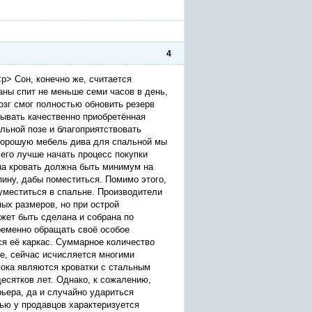
4
p> Сон, конечно же, считается
ны спит не меньше семи часов в день,
озг смог полностью обновить резерв
рывать качественно приобретённая
льной позе и благоприятствовать
 хорошую мебель дива для спальной мы
его лучше начать процесс покупки
сна кровать должна быть минимум на
пину, дабы поместиться. Помимо этого,
 уместиться в спальне. Производители
ых размеров, но при острой
может быть сделана и собрана по
ременно обращать своё особое
ся её каркас. Суммарное количество
е, сейчас исчисляется многими
ока являются кроватки с стальным
есятков лет. Однако, к сожалению,
ьера, да и случайно удариться
ью у продавцов характеризуется