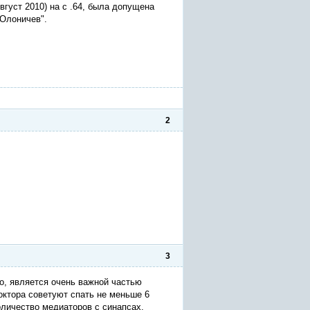
густ 2010) на с .64, была допущена
 Олоничев".
2
3
о, является очень важной частью
октора советуют спать не меньше 6
оличество медиаторов с синапсах.