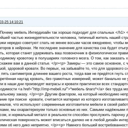
03-25 14:10:21
Почему мебель Интердизайн так хорошо подходит для спальных </h1> <
йшей частью жизнедеятельности человека, типичный житель нашей стра
ики нередко советуют спать не менее восьми часов ежедневно, чтобы м
торов в нейронах. Не последнее значение для качества сна будет отыг
ть, которая станет удерживать ваш позвоночник в физиологически прави
одимому кровотоку в полушариях головного мозга. О том, как заказать
скажем вам в данной статье. </p><p> Замеры — это самое основное, с ч
ой, здоровой кровати. Во первых, на забывайте то, что для здорового 
 пять сантиметров длиннее вашего роста, тогда вам не придётся гнуть с
ретённая наугад кровать, без грамотных измерений, может банально не
и в наши дни производят матрасы и кровати практически всех стандартн
одимости <a href="http://imp-mebeli.ru/">*мебель благо*</a> без труда 
альному заказу. </p><p> Другим фактором, на который необходимо неп
ние при поиске кровати, считается материал из которого изготавливает
иалов, что используют современные изготовители мебели в своей работ
ками, мы охарактеризуем только основные из них. Самыми надёжными п
сом, и нормальный металл в реальности способен прослужить парочку д
лическая поверхность может вписаться далеко не в любой дизайн интер
ями об него дико неприятно. </p><p> Намного большей востребованност