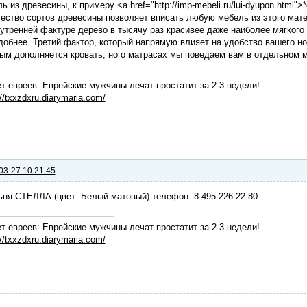
ь из древесины, к примеру <a href="http://imp-mebeli.ru/lui-dyupon.html
ество сортов древесины позволяет вписать любую мебель из этого мат
утренней фактуре дерево в тысячу раз красивее даже наиболее мягкого 
добнее. Третий фактор, который напрямую влияет на удобство вашего но
ым дополняется кровать, но о матрасах мы поведаем вам в отдельном м
т евреев: Еврейские мужчины лечат простатит за 2-3 недели!
://txxzdxru.diarymaria.com/
03-27 10:21:45
ня СТЕЛЛА (цвет: Белый матовый) телефон: 8-495-226-22-80
т евреев: Еврейские мужчины лечат простатит за 2-3 недели!
://txxzdxru.diarymaria.com/