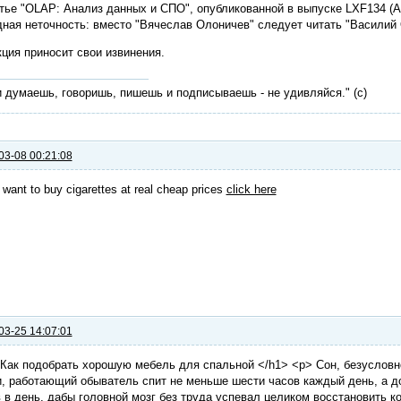
тье "OLAP: Анализ данных и СПО", опубликованной в выпуске LXF134 (Ав
ная неточность: вместо "Вячеслав Олоничев" следует читать "Василий
ция приносит свои извинения.
 думаешь, говоришь, пишешь и подписываешь - не удивляйся." (с)
03-08 00:21:08
 want to buy cigarettes at real cheap prices
click here
03-25 14:07:01
Как подобрать хорошую мебель для спальной </h1> <p> Сон, безусловн
, работающий обыватель спит не меньше шести часов каждый день, а д
 в день, дабы головной мозг без труда успевал целиком восстановить к