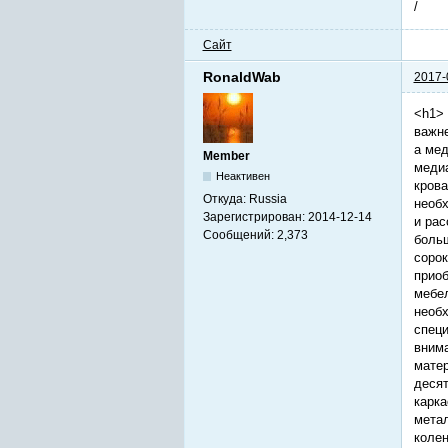
/
Сайт
RonaldWab
2017-
<h1> 
важне
а мед
Member
медиа
Неактивен
крова
Откуда:
Russia
необх
Зарегистрирован:
2014-12-14
и рас
Сообщений:
2,373
больш
сорок
приоб
мебел
необх
специ
внима
матер
десят
карка
метал
колен