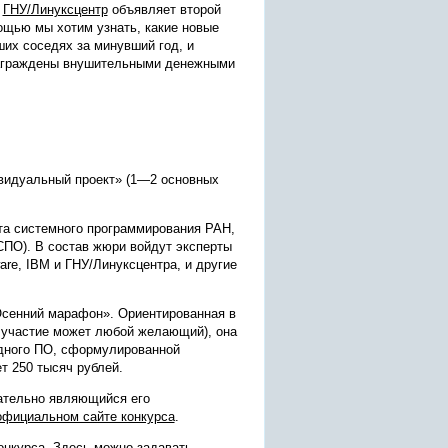
и
ГНУ/Линуксцентр
объявляет второй
ощью мы хотим узнать, какие новые
ших соседях за минувший год, и
 награждены внушительными денежными
видуальный проект» (1—2 основных
та системного программирования РАН,
СПО). В состав жюри войдут эксперты
ware, IBM и ГНУ/Линуксцентра, и другие
Осенний марафон». Ориентированная в
й участие может любой желающий), она
дного ПО, сформулированной
т 250 тысяч рублей.
ательно являющийся его
официальном сайте конкурса
.
нкурса. Здесь можно задавать