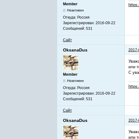
Member
https
Неактивен
Откуда:
Россия
Зарегистрирован:
2016-09-22
Сообщений:
531
Сайт
OksanaDus
2017-
Уважа
или т
С ув
Member
Неактивен
https
Откуда:
Россия
Зарегистрирован:
2016-09-22
Сообщений:
531
Сайт
OksanaDus
2017-
Уважа
или т