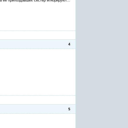
 а ее припоздавших сестер игнорируют...
4
5