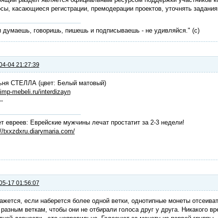
сы, касающиеся регистрации, премодерации проектов, уточнять задания
 думаешь, говоришь, пишешь и подписываешь - не удивляйся." (с)
04-04 21:27:39
ьня СТЕЛЛА (цвет: Белый матовый)
/imp-mebeli.ru/interdizayn
--
т евреев: Еврейские мужчины лечат простатит за 2-3 недели!
://txxzdxru.diarymaria.com/
05-17 01:56:07
ажется, если наберется более одной ветки, однотипные монеты отсеиват
 разным веткам, чтобы они не отбирали голоса друг у друга. Никакого вр