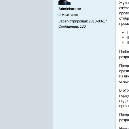
Журна
ежего
Administrator
проек
Неактивен
отобр
Зарегистрирован:
2010-03-17
прем
Сообщений:
130
I
I
I
Побе
разра
Предс
прези
из чи
спец
В это
перву
подр
орган
Предс
разра
Насто