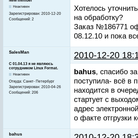
New member
Хотелось уточнить
Неактивен
Зарегистрирован:
2010-12-20
на обработку?
Сообщений:
2
Заказ №186771 оф
08.12.10 и пока в
SalesMan
2010-12-20 18:
С 01.04.13 я не являюсь
сотрудником Linux Format.
bahus
, спасибо з
Неактивен
поступила- всё в 
Откуда:
Санкт- Петербург
Зарегистрирован:
2010-04-26
находится в очере
Сообщений:
206
стартует с выходо
адрес электронно
о факте отгрузки 
bahus
2010-12-20 18: