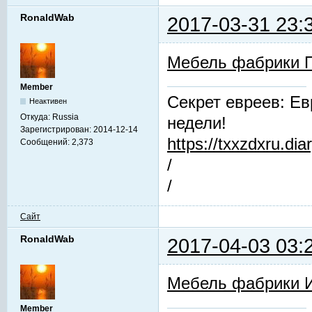
RonaldWab
2017-03-31 23:
Мебель фабрики 
Member
Секрет евреев: Ев
Неактивен
Откуда:
Russia
недели!
Зарегистрирован:
2014-12-14
https://txxzdxru.di
Сообщений:
2,373
/
/
Сайт
RonaldWab
2017-04-03 03:
Мебель фабрики 
Member