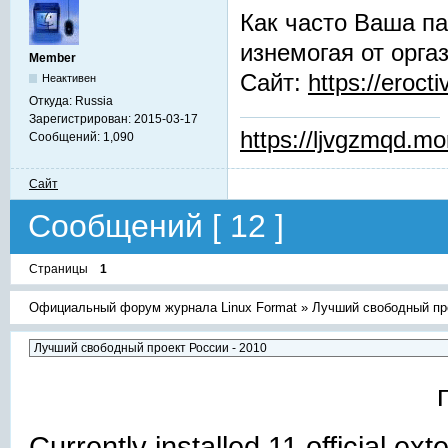
Как часто Ваша па
изнемогая от орга
Member
Сайт:
https://erocti
Неактивен
Откуда:
Russia
Зарегистрирован:
2015-03-17
https://ljvgzmqd.m
Сообщений:
1,090
Сайт
Сообщений [ 12 ]
Страницы
1
Официальный форум журнала Linux Format
»
Лучший свободный про
Currently installed
11 official ex