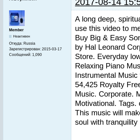
2017-08-14 15:
A long deep, spiritu
use this video to me
Member
Buy Big & Easy Son
Неактивен
Откуда:
Russia
by Hal Leonard Co
Зарегистрирован:
2015-03-17
Store. Everyday low
Сообщений:
1,090
Relaxing Piano Musi
Instrumental Music 
54,425 Royalty Free 
Music. Corporate. M
Motivational. Tags. 
This music will make
soul with tranquilit