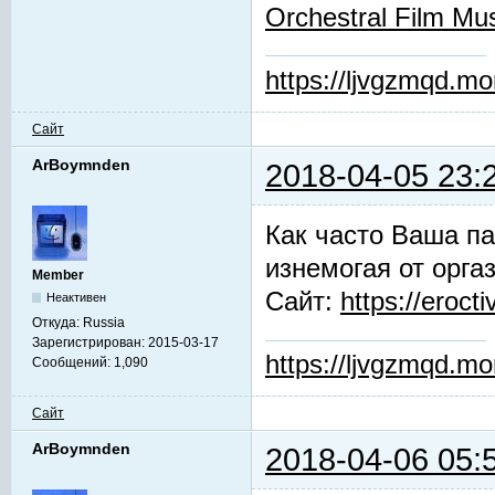
Orchestral Film Mus
https://ljvgzmqd.m
Сайт
ArBoymnden
2018-04-05 23:
Как часто Ваша па
изнемогая от орга
Member
Сайт:
https://erocti
Неактивен
Откуда:
Russia
Зарегистрирован:
2015-03-17
https://ljvgzmqd.m
Сообщений:
1,090
Сайт
ArBoymnden
2018-04-06 05: