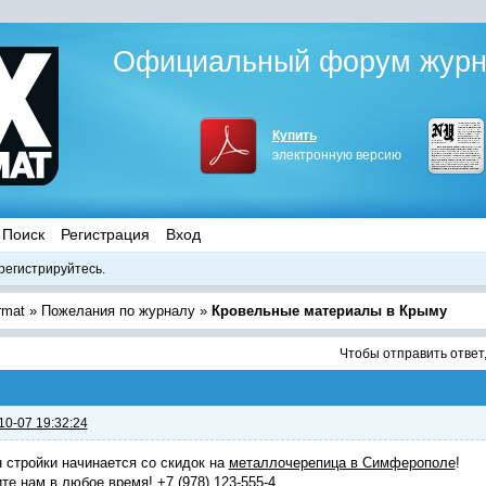
Официальный форум журна
Купить
электронную версию
Поиск
Регистрация
Вход
регистрируйтесь.
rmat
»
Пожелания по журналу
»
Кровельные материалы в Крыму
Чтобы отправить ответ
10-07 19:32:24
 стройки начинается со скидок на
металлочерепица в Симферополе
!
те нам в любое время! +7 (978) 123-555-4