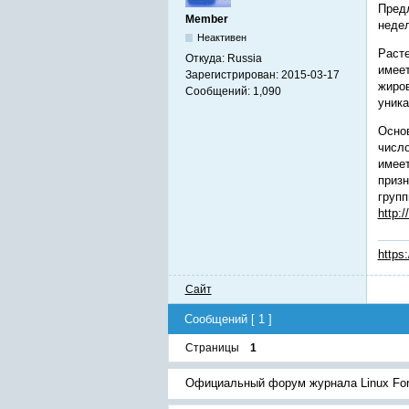
Предл
Member
недел
Неактивен
Расте
Откуда:
Russia
имеет
Зарегистрирован:
2015-03-17
жиров
Сообщений:
1,090
уника
Основ
число
имеет
призн
групп
http:
https
Сайт
Сообщений [ 1 ]
Страницы
1
Официальный форум журнала Linux Fo