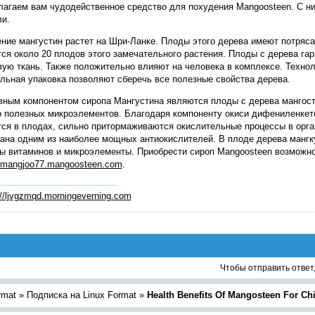
агаем вам чудодейственное средство для похудения Mangoosteen. С ним
и.
ние мангустин растет на Шри-Ланке. Плоды этого дерева имеют потряс
ся около 20 плодов этого замечательного растения. Плоды с дерева г
ую ткань. Также положительно влияют на человека в комплексе. Технол
льная упаковка позволяют сберечь все полезные свойства дерева.
ным компонентом сиропа Мангустина являются плоды с дерева мангост
 полезных микроэлементов. Благодаря компоненту окиси дифениленкето
ся в плодах, сильно притормаживаются окислительные процессы в орг
ана одним из наиболее мощных антиокислителей. В плоде дерева мангк
ы витаминов и микроэлементы. Приобрести сироп Mangoosteen возможно
//mangjoo77.mangoosteen.com
.
://ljvgzmqd.morningeverning.com
Чтобы отправить ответ
rmat
»
Подписка на Linux Format
»
Health Benefits Of Mangosteen For Chi