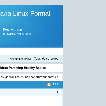
ла Linux Format
Подписаться
на бумажную версию
Активные темы
Темы без ответов
ldren Parenting Healthy Babies
, вы должны
войти
или
зарегистрироваться
RSS
1