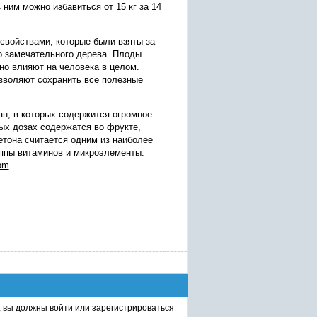
им можно избавиться от 15 кг за 14
свойствами, которые были взяты за
о замечательного дерева. Плоды
но влияют на человека в целом.
озволяют сохранить все полезные
н, в которых содержится огромное
ых дозах содержатся во фрукте,
етона считается одним из наиболее
уппы витаминов и микроэлементы.
om
.
, вы должны
войти
или
зарегистрироваться