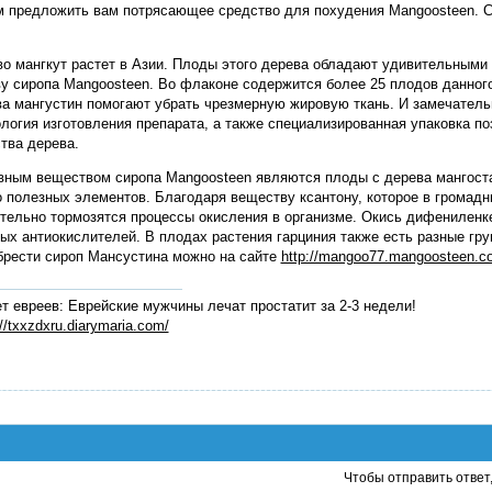
 предложить вам потрясающее средство для похудения Mangoosteen. С н
о мангкут растет в Азии. Плоды этого дерева обладают удивительными 
у сиропа Mangoosteen. Во флаконе содержится более 25 плодов данног
а мангустин помогают убрать чрезмерную жировую ткань. И замечатель
логия изготовления препарата, а также специализированная упаковка п
тва дерева.
ным веществом сиропа Mangoosteen являются плоды с дерева мангоста
 полезных элементов. Благодаря веществу ксантону, которое в громадн
тельно тормозятся процессы окисления в организме. Окись дифениленк
х антиокислителей. В плодах растения гарциния также есть разные гр
брести сироп Мансустина можно на сайте
http://mangoo77.mangoosteen.c
т евреев: Еврейские мужчины лечат простатит за 2-3 недели!
://txxzdxru.diarymaria.com/
Чтобы отправить ответ