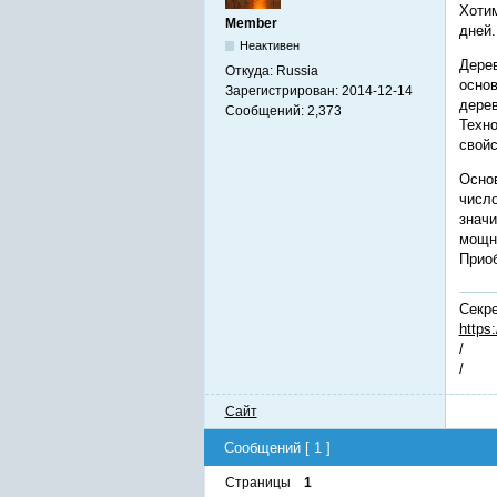
Хотим
Member
дней.
Неактивен
Дерев
Откуда:
Russia
основ
Зарегистрирован:
2014-12-14
дерев
Сообщений:
2,373
Техно
свойс
Основ
число
значи
мощны
Прио
Секре
https
/
/
Сайт
Сообщений [ 1 ]
Страницы
1