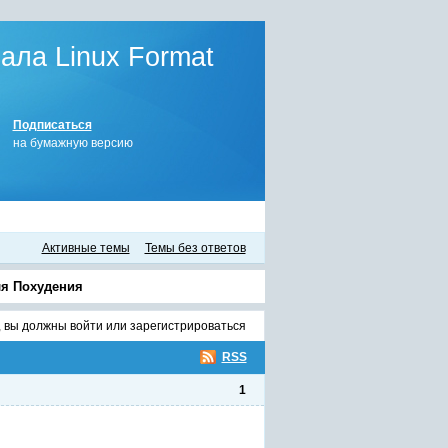
ла Linux Format
Подписаться
на бумажную версию
Активные темы
Темы без ответов
ля Похудения
, вы должны
войти
или
зарегистрироваться
RSS
1