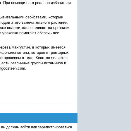
. При помощи него реально избавиться
дивительными свойствами, которые
лодов этого замечательного растения.
кже положительно влияют на организм
я упаковка помогают сберечь все
рева мангустин, в которых имеется
ифениленкетона, которое в громадных
е процессы в теле. Ксантон является
 есть различные группы витаминов и
ngoosteen.com
.
, вы должны
войти
или
зарегистрироваться