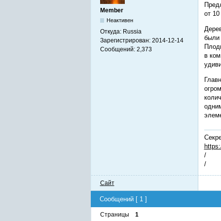
Предл
Member
от 10
Неактивен
Дерев
Откуда:
Russia
были 
Зарегистрирован:
2014-12-14
Плоды
Сообщений:
2,373
в ком
удиви
Главн
огром
колич
одним
элеме
Секре
https
/
/
Сайт
Сообщений [ 1 ]
Страницы
1