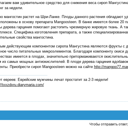
агаем вам удивительное средство для снижения веса сироп Мангустина
 кг за недели.
о мангостин растет на Шри-Ланке. Плоды данного растения обладают у
положены в основу препарата Mangoosteen. В банке имеется более 20 п
 дерева гарциния помогают растопить чрезмерную жировую ткань. А та
плексе. Специфика изготовления препарата, а также специализированна
тельные свойства мангостина.
ым действующим компонентом сиропа Мангустина являются фрукты с де
ное число питательных микроэлементов. Благодаря компоненту окиси д
ествах имеется в плодах, значительно притормаживаются окислительны
 из самых мощных антиокислителей. В плоде дерева гарциния вдобавок
нты. Приобрести сироп Mangoosteen можно на сайте
http://mangoo77.ma
т евреев: Еврейские мужчины лечат простатит за 2-3 недели!
://txxzdxru.diarymaria.com/
Чтобы отправить ответ