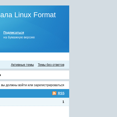
ла Linux Format
Подписаться
на бумажную версию
Активные темы
Темы без ответов
а
, вы должны
войти
или
зарегистрироваться
RSS
1