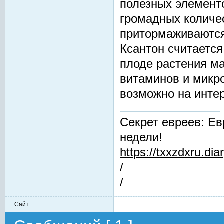
полезных элементо
громадных количес
притормаживаются
Ксантон считаетс
плоде растения ма
витаминов и микр
возможно на инте
Секрет евреев: Ев
недели!
https://txxzdxru.di
/
/
Сайт