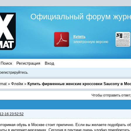
Официальный форум журна
Купить
электронную версию
Поиск
Регистрация
Вход
регистрируйтесь.
rmat
»
Флейм
»
Купить фирменные женские кроссовки Saucony в Мо
Чтобы отправить ответ
12-16 23:52:52
торимая обувь в Москве стоит прилично. Если вы желаете подобрать об
нты в интернет-магазинах. Сегодня в паутине очень удобно приобретать 