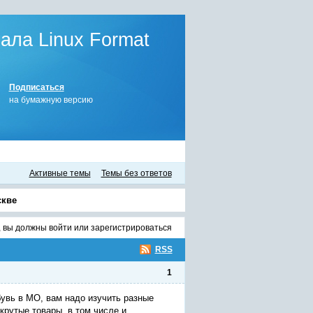
ла Linux Format
Подписаться
на бумажную версию
Активные темы
Темы без ответов
скве
, вы должны
войти
или
зарегистрироваться
RSS
1
увь в МО, вам надо изучить разные
крутые товары, в том числе и