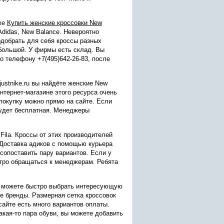
кже
Купить женские кроссовки New
Adidas, New Balance. Невероятно
одобрать для себя кроссы разных
 большой. У фирмы есть склад. Вы
о телефону +7(495)642-26-83, после
ustnike.ru вы найдёте женские New
интернет-магазине этого ресурса очень
 покупку можно прямо на сайте. Если
 будет бесплатная. Менеджеры
 Fila. Кроссы от этих производителей
 Доставка адиков с помощью курьера
сопоставить пару вариантов. Если у
тро обращаться к менеджерам. Ребята
 можете быстро выбрать интересующую
ые бренды. Размерная сетка кроссовок
сайте есть много вариантов оплаты.
акая-то пара обуви, вы можете добавить