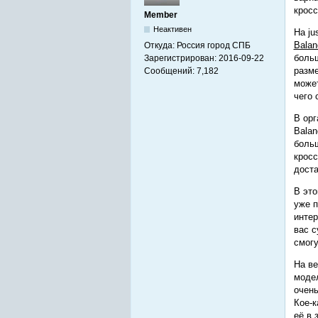
кросс
Member
Неактивен
На ju
Balan
Откуда:
Россия город СПБ
больш
Зарегистрирован:
2016-09-22
разме
Сообщений:
7,182
может
чего 
В орг
Balan
больш
кросс
доста
В это
уже п
интер
вас 
смогу
На в
модел
очень
Кое-к
её в 