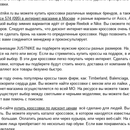
овки.
stnike.ru вы можете купить кроссовки различных мировых брендов, а та
ce 574 (095) в интернет-магазине в Москве
и разные варианты от Asics, 
ой выбор зимних вариантов идёт от фирм Reebok и Nike. Вы сможете п
ров. Следует выделить, что дисконт интернет-магазин кроссовок очень
е сделать бронь на какие-то определенные кроссовки. Надо позвонить п
с вами соединится менеджер и проконсультирует.
анизации JUSTNIKE вы подберете мужские кроссы разных размеров. На j
ce на лето или весну. Если вы стремитесь купить кроссы на подарок, в 
ой выбор. В эти дни кроссовки легко покупать через интернет. Сделать
овки, которые вы подберете будут стоить много, доставка от компании
вляют все товары безумно быстро.
м году очень популярны кроссы таких фирм, как: Timberland, Balenciaga,
окорили сердца дам. Вы можете найти кроссовки с мехом или из лайки.
нет-магазина осуществляется по всей МО. На ресурсе вы можете также 
существует выбор между светлыми и черными моделями, вы можете быс
т вам помочь с поиском.
еб-сайте
купить кроссовки по дисконт ценам
всё сделано для людей. Вы
ь. Вы можете изучить каталог кроссовок, в котором находятся известн
 большая. Оплатить реально или через курьера, или через веб-сайт. На 
акие лица приобретают по несколько пар обуви. Если вам понравилась к
закладки.