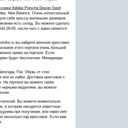
совки Adidas Porsche Design Sport
idas, New Balance. Очень колоссальный
для себя кроссы маленьких размеров.
омпании есть склад. Вы можете сделать
642-26-83, после чего с вами свяжется
tnike.ru вы найдёте женские кроссовки
магазине этого портала очень большой
у можно прямо на портале. Если
фирмы будет бесплатная. Менеджеры
enciaga, Fila. Обувь от этих
 или из лайки. Доставка кроссовок с
. На портале вы можете также
 и черными моделями, вы можете
иском.
упателей. Вы можете моментально
, в котором находятся известные
удника при получении, или через веб-
по несколько пар кроссовок. Если вам
и.