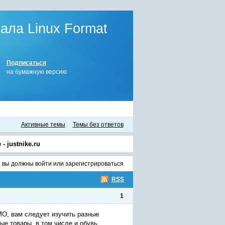
ла Linux Format
Подписаться
на бумажную версию
Активные темы
Темы без ответов
 justnike.ru
, вы должны
войти
или
зарегистрироваться
RSS
1
МО, вам следует изучить разные
ые товары, в том числе и обувь.