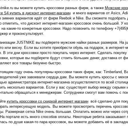
stnike.ru вы можете купить кроссовки разных фирм, а также
Мужские крос
e S4 купить в дисконт интернет-магазин
и много вариантов от Asics, Ad
 зимних вариантов идёт от фирм Reebok и Nike. Вы сможете подобрать 
 отметить, что дисконт интернет-магазин кроссовок очень большой. У к
 на какие-то конкретные кроссовки. Надо позвонить по телефону +7(495)
жер и проконсультирует.
анизации JUSTNIKE вы подберете мужские найки разных размеров. На jus
то или весну. Если вы хотите приобрести обувь на подарок, в интернет-
. В эти дни кроссовки просто покупать через интернет. Сделать покупк
овки, которые вы подберете будут стоить больших денег, доставка от 
вляют все товары безумно быстро.
тоящем году очень популярны кроссовки таких фирм, как: Timberland, Bal
водителей уже завоевали сердца дам. Вы можете купить кроссы с мехом
ью администратора интернет-магазина осуществляется по всей столице
ить несколько вариантов. Если у вас существует выбор между серыми
тально обращаться к менеджерам. Сотрудники смогут вам помочь с по
айте
купить кроссовки со скидкой интернет магазин
всё сделано для пок
рать интересующую модель. Вы можете просмотреть перечень кроссовок
ы. Размерная сетка Nike очень большая. Оплатить можно или через сотр
 На портале есть много способов оплаты. Некоторые ребята заказывают 
ась по душе какая-то пара кроссовок, вы можете добавить её в закладк