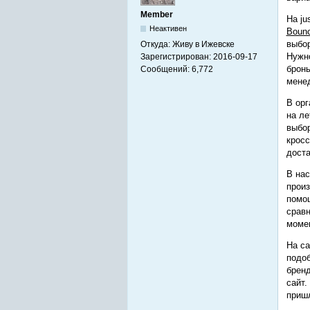
Member
На ju
Неактивен
Bounc
выбор
Откуда:
Живу в Ижевске
Нужно
Зарегистрирован:
2016-09-17
бронь
Сообщений:
6,772
менед
В орг
на ле
выбор
кросс
доста
В нас
произ
помощ
сравн
момен
На с
подоб
бренд
сайт.
пришл