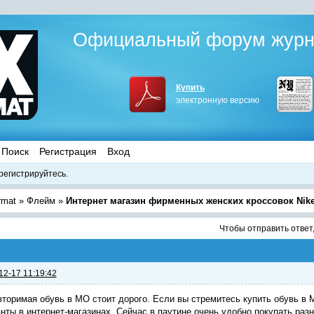
Официальный форум журна
Купить
электронную версию
Поиск
Регистрация
Вход
регистрируйтесь.
rmat
»
Флейм
»
Интернет магазин фирменных женских кроссовок Nike -
Чтобы отправить ответ
12-17 11:19:42
торимая обувь в МО стоит дорого. Если вы стремитесь купить обувь в 
нты в интернет-магазинах. Сейчас в паутине очень удобно покупать разн