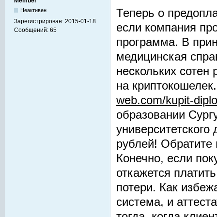
Member
Теперь о предопла
Неактивен
Зарегистрирован:
2015-01-18
если компания пр
Сообщений:
65
программа. В прин
медицинская справ
нескольких сотен 
на криптокошелек
web.com/kupit-dipl
образовании Сургу
университетского 
рублей! Обратите 
Конечно, если пок
откажется платит
потери. Как избеж
система, и аттест
тогда, когда клие