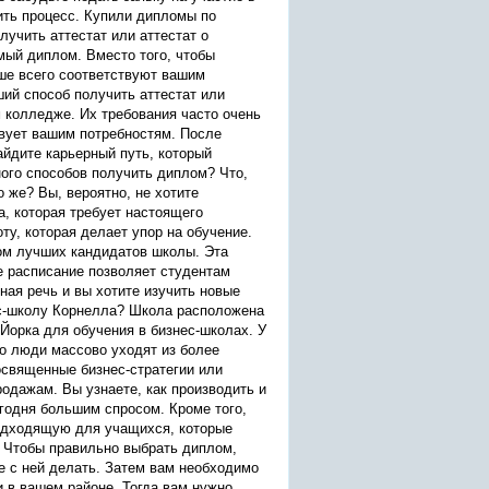
ить процесс. Купили дипломы по
лучить аттестат или аттестат о
мый диплом. Вместо того, чтобы
ше всего соответствуют вашим
ий способ получить аттестат или
 колледже. Их требования часто очень
твует вашим потребностям. После
йдите карьерный путь, который
ного способов получить диплом? Что,
 же? Вы, вероятно, не хотите
а, которая требует настоящего
ту, которая делает упор на обучение.
ком лучших кандидатов школы. Эта
е расписание позволяет студентам
ная речь и вы хотите изучить новые
ес-школу Корнелла? Школа расположена
Йорка для обучения в бизнес-школах. У
то люди массово уходят из более
освященные бизнес-стратегии или
одажам. Вы узнаете, как производить и
годня большим спросом. Кроме того,
одходящую для учащихся, которые
. Чтобы правильно выбрать диплом,
те с ней делать. Затем вам необходимо
 в вашем районе. Тогда вам нужно