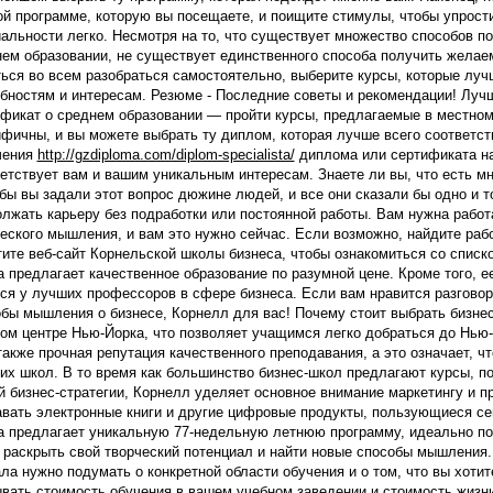
й программе, которую вы посещаете, и поищите стимулы, чтобы упрост
альности легко. Несмотря на то, что существует множество способов по
ем образовании, не существует единственного способа получить желае
ься во всем разобраться самостоятельно, выберите курсы, которые луч
бностям и интересам. Резюме - Последние советы и рекомендации! Лучш
фикат о среднем образовании — пройти курсы, предлагаемые в местном
фичны, и вы можете выбрать ту диплом, которая лучше всего соответс
чения
http://gzdiploma.com/diplom-specialista/
диплома или сертификата на
етствует вам и вашим уникальным интересам. Знаете ли вы, что есть м
бы вы задали этот вопрос дюжине людей, и все они сказали бы одно и то
лжать карьеру без подработки или постоянной работы. Вам нужна работ
еского мышления, и вам это нужно сейчас. Если возможно, найдите рабо
ите веб-сайт Корнельской школы бизнеса, чтобы ознакомиться со спис
 предлагает качественное образование по разумной цене. Кроме того, е
ся у лучших профессоров в сфере бизнеса. Если вам нравится разговор
бы мышления о бизнесе, Корнелл для вас! Почему стоит выбрать бизн
ом центре Нью-Йорка, что позволяет учащимся легко добраться до Нью-
также прочная репутация качественного преподавания, а это означает, ч
их школ. В то время как большинство бизнес-школ предлагают курсы, п
 бизнес-стратегии, Корнелл уделяет основное внимание маркетингу и пр
вать электронные книги и другие цифровые продукты, пользующиеся се
а предлагает уникальную 77-недельную летнюю программу, идеально п
 раскрыть свой творческий потенциал и найти новые способы мышления
ла нужно подумать о конкретной области обучения и о том, что вы хоти
вать стоимость обучения в вашем учебном заведении и стоимость жизни