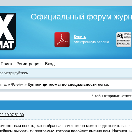
Официальный форум журна
Купить
электронную версию
Поиск
Регистрация
Вход
регистрируйтесь.
rmat
»
Флейм
»
Купили дипломы по специальности легко.
Чтобы отправить ответ
02-19 07:51:30
оможет вам понять, как выбранная вами школа может подготовить вас к 
ейшем выбрать ту программу, которая подойдет именно вам. Наконец, не