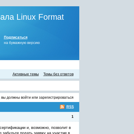
ла Linux Format
Подписаться
на бумажную версию
Активные темы
Темы без ответов
, вы должны
войти
или
зарегистрироваться
RSS
1
сертификации и, возможно, позволит в
 забудьте подать заявку на участие в