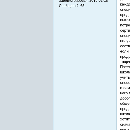
Зарегистрирован:
2015-01-18
каждо
Сообщений:
65
специ
средн
пытат
потре
серти
специ
полу
соотв
если 
продо
творч
Посет
школа
учить
спосо
в сам
него 
дорог
общей
прода
школ
хотят
снача
учиты