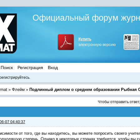
Официальный форум журна
Купить
электронную версию
Поиск
Регистрация
Вход
регистрируйтесь.
rmat
»
Флейм
»
Подлинный диплом о среднем образовании Рыбная 
Чтобы отправить ответ
06-07 04:40:37
исимости от того, где вы находитесь, вы можете попросить своего учите
одходящую степень. Однако в некоторых странах требуется, чтобы вы с