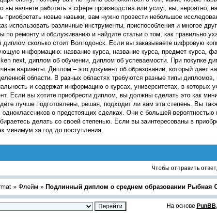
о вы начнете работать в сфере производства или услуг, вы, вероятно, н
ь приобретать новые навыки, вам нужно провести небольшое исследова
как использовать различные инструменты, приспособления и многое дру
ы по ремонту и обслуживанию и найдите статьи о том, как правильно ух
 диплом сколько стоит Волгодонск. Если вы заказываете цифровую копи
ющую информацию: название курса, название курса, предмет курса, фа
 ken next, диплом об обучении, диплом об успеваемости. При покупке д
чные варианты. Диплом – это документ об образовании, который дает ва
еленной области. В разных областях требуются разные типы дипломов, 
альность и содержат информацию о курсах, университетах, в которых учи
нт. Если вы хотите приобрести диплом, вы должны сделать это как мини
дете лучше подготовлены, решая, подходит ли вам эта степень. Вы та
 одноклассников о предстоящих сделках. Они с большей вероятностью п
бираетесь делать со своей степенью. Если вы заинтересованы в приобр
ак минимум за год до поступления.
Чтобы отправить ответ
rmat
»
Флейм
»
Подлинный диплом о среднем образовании Рыбная 
На основе
PunBB