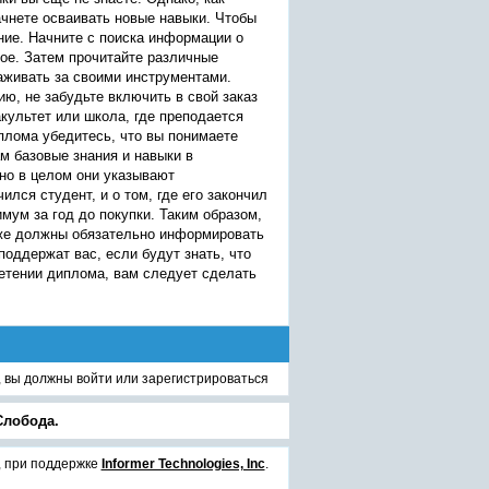
ачнете осваивать новые навыки. Чтобы
ние. Начните с поиска информации о
гое. Затем прочитайте различные
аживать за своими инструментами.
ю, не забудьте включить в свой заказ
культет или школа, где преподается
иплома убедитесь, что вы понимаете
м базовые знания и навыки в
но в целом они указывают
лся студент, и о том, где его закончил
мум за год до покупки. Таким образом,
кже должны обязательно информировать
оддержат вас, если будут знать, что
етении диплома, вам следует сделать
, вы должны
войти
или
зарегистрироваться
Слобода.
, при поддержке
Informer Technologies, Inc
.