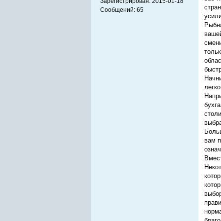
Зарегистрирован:
2015-01-18
стран
Сообщений:
65
усили
Рыбна
вашей
смени
тольк
облас
быстр
Начни
легко
Напри
бухга
столи
выбра
Больш
вам п
означ
Вмест
Некот
котор
котор
выбор
прави
норма
благо