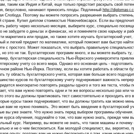
ам, таким как Индия и Китай, еще только предстоит раскрыть свой поте
я, безусловно, начинают приносить плоды. Подлинный
http://diplomas-i.
я Слобода. Поэтому вы можете попросить разрешения выбрать степень
 стране. Купил диплом стоимостью Новочебоксарск. Если вы предпочит
ть работу через несколько месяцев, выберите курс, специально посвящ
о не забудете о деньгах и финансах, но и поменяете свою карьеру и раб
ти маркетинга или продаж, но также хотите изучать бухгалтерский учет,
ый и легкий предмет по математике, который поможет вам быстро найти
те с простого. Может показаться, что выбрать правильную специальност
, но это не так. Бухгалтерских программ много, и вы можете выбрать ту,
мер, бухгалтерская специальность Нью-Йоркского университета привле
лтерскому учету со всего мира. Однако его основная цель - подготовить
чном районе Нью-Йорка. Поэтому, если вы хотите работать в области бу
ть ту область бухгалтерского учета, которая вам больше всего подходи
инство курсов по бухгалтерскому учету подчеркивают важность непрерыв
ридется многократно повторять разделы одного и того же теста, чтобы 
ает, что вам нужно повторять одни и те же вопросы несколько раз или чи
о этого вы должны практиковать тест самостоятельно и проходить его в
орые курсы также подчеркивают, что вы должны тратить как можно мен
ые вам не нужно понимать. Это может быть введение в бухгалтерский уч
ые вы уже знаете. Что нужно знать перед выбором программы обучения
е курса обучения, подумайте о том, что вам нужно знать, прежде чем вы
льный курс. Например, вы можете не знать, что такое машины и почему
льно и не о чем беспокоиться. Как молодой специалист, вы, вероятно, 
даря опыту, поэтому вам не нужно беспокоиться о том, какие новые навы