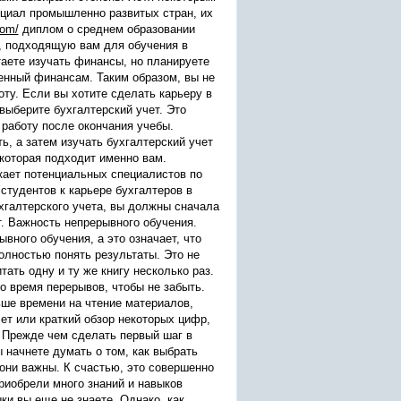
нциал промышленно развитых стран, их
com/
диплом о среднем образовании
, подходящую вам для обучения в
аете изучать финансы, но планируете
енный финансам. Таким образом, вы не
оту. Если вы хотите сделать карьеру в
 выберите бухгалтерский учет. Это
 работу после окончания учебы.
ь, а затем изучать бухгалтерский учет
 которая подходит именно вам.
кает потенциальных специалистов по
 студентов к карьере бухгалтеров в
хгалтерского учета, вы должны сначала
т. Важность непрерывного обучения.
ного обучения, а это означает, что
полностью понять результаты. Это не
тать одну и ту же книгу несколько раз.
о время перерывов, чтобы не забыть.
ьше времени на чтение материалов,
ет или краткий обзор некоторых цифр,
. Прежде чем сделать первый шаг в
 начнете думать о том, как выбрать
 они важны. К счастью, это совершенно
приобрели много знаний и навыков
ки вы еще не знаете. Однако, как