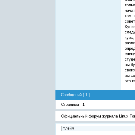
тольк
начат
том, 
совет
Купил
следу
курс,
разли
опред
специ
студе
вы бу
своих
вы со
это к
Сообщений [ 1 ]
Страницы
1
Официальный форум журнала Linux Fo