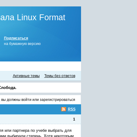
ла Linux Format
Подписаться
на бумажную версию
Активные темы
Темы без ответов
Слобода.
, вы должны
войти
или
зарегистрироваться
RSS
1
ля или партнера по учебе выбрать для
ами выбирали степень. Хотя некоторым