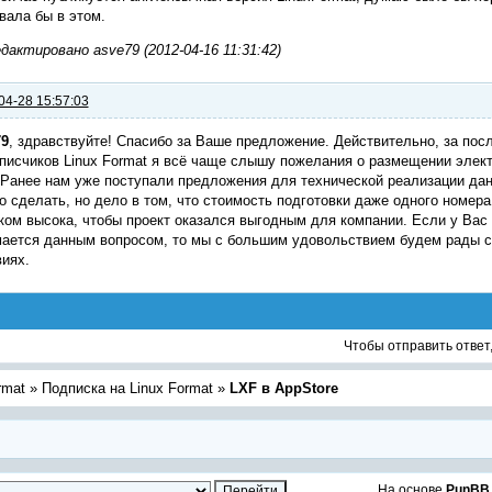
вала бы в этом.
актировано asve79 (2012-04-16 11:31:42)
04-28 15:57:03
79
, здравствуйте! Спасибо за Ваше предложение. Действительно, за пос
писчиков Linux Format я всё чаще слышу пожелания о размещении элект
 Ранее нам уже поступали предложения для технической реализации дан
о сделать, но дело в том, что стоимость подготовки даже одного номер
ом высока, чтобы проект оказался выгодным для компании. Если у Вас ес
ается данным вопросом, то мы с большим удовольствием будем рады с
иях.
Чтобы отправить ответ
rmat
»
Подписка на Linux Format
»
LXF в AppStore
На основе
PunBB