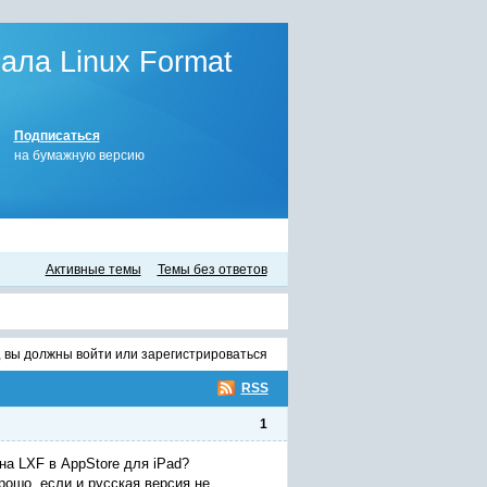
ла Linux Format
Подписаться
на бумажную версию
Активные темы
Темы без ответов
, вы должны
войти
или
зарегистрироваться
RSS
1
на LXF в AppStore для iPad?
рошо, если и русская версия не