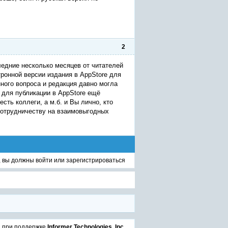
2
ледние несколько месяцев от читателей
ронной версии издания в AppStore для
ного вопроса и редакция давно могла
а для публикации в AppStore ещё
ть коллеги, а м.б. и Вы лично, кто
отрудничеству на взаимовыгодных
, вы должны
войти
или
зарегистрироваться
, при поддержке
Informer Technologies, Inc
.