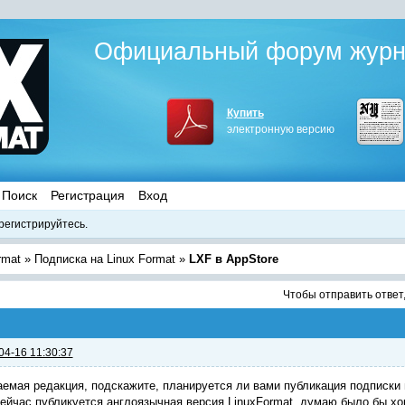
Официальный форум журна
Купить
электронную версию
Поиск
Регистрация
Вход
регистрируйтесь.
rmat
»
Подписка на Linux Format
»
LXF в AppStore
Чтобы отправить ответ
04-16 11:30:37
емая редакция, подскажите, планируется ли вами публикация подписки 
ейчас публикуется англоязычная версия LinuxFormat, думаю было бы хо