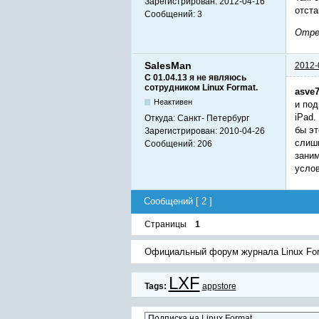
Зарегистрирован:
2012-04-16
отста
Сообщений:
3
Отред
SalesMan
2012-
С 01.04.13 я не являюсь
сотрудником Linux Format.
asve
Неактивен
и под
iPad.
Откуда:
Санкт- Петербург
бы эт
Зарегистрирован:
2010-04-26
слишк
Сообщений:
206
заним
услов
Сообщений [ 2 ]
Страницы
1
Официальный форум журнала Linux Fo
LXF
Tags:
appstore