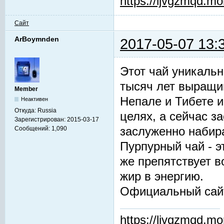
https://ljvgzmqd.m
Сайт
ArBoymnden
2017-05-07 13:
Этот чай уникальн
тысяч лет выращив
Member
Непале и Тибете и
Неактивен
Откуда:
Russia
целях, а сейчас з
Зарегистрирован:
2015-03-17
заслуженно набир
Сообщений:
1,090
Пурпурный чай - 
же препятствует 
жир в энергию.
Официальный сай
https://ljvgzmqd.m