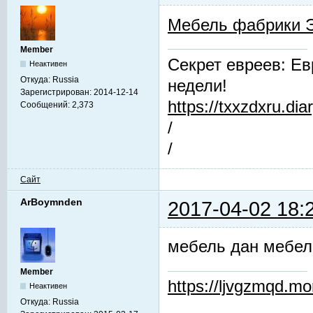
Мебель фабрики 
Member
Секрет евреев: Ев
Неактивен
Откуда:
Russia
недели!
Зарегистрирован:
2014-12-14
https://txxzdxru.di
Сообщений:
2,373
/
/
Сайт
ArBoymnden
2017-04-02 18:
мебель дан мебел
Member
https://ljvgzmqd.m
Неактивен
Откуда:
Russia