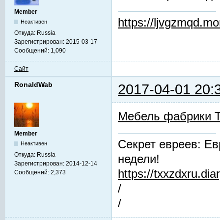
Member
https://ljvgzmqd.m
Неактивен
Откуда:
Russia
Зарегистрирован:
2015-03-17
Сообщений:
1,090
Сайт
RonaldWab
2017-04-01 20:
Мебель фабрики 
Member
Секрет евреев: Ев
Неактивен
Откуда:
Russia
недели!
Зарегистрирован:
2014-12-14
https://txxzdxru.di
Сообщений:
2,373
/
/