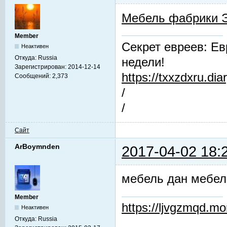
Мебель фабрики 
Member
Секрет евреев: Ев
Неактивен
Откуда:
Russia
недели!
Зарегистрирован:
2014-12-14
https://txxzdxru.di
Сообщений:
2,373
/
/
Сайт
ArBoymnden
2017-04-02 18:
мебель дан мебел
Member
https://ljvgzmqd.m
Неактивен
Откуда:
Russia