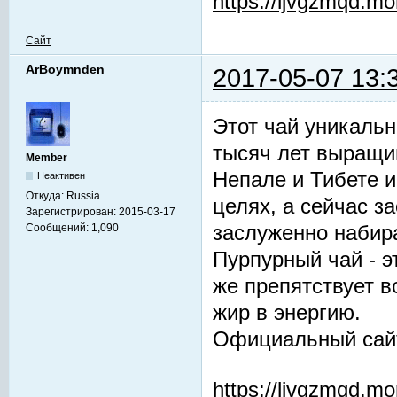
https://ljvgzmqd.m
Сайт
ArBoymnden
2017-05-07 13:
Этот чай уникальн
тысяч лет выращив
Member
Непале и Тибете и
Неактивен
Откуда:
Russia
целях, а сейчас з
Зарегистрирован:
2015-03-17
заслуженно набир
Сообщений:
1,090
Пурпурный чай - 
же препятствует 
жир в энергию.
Официальный сай
https://ljvgzmqd.m