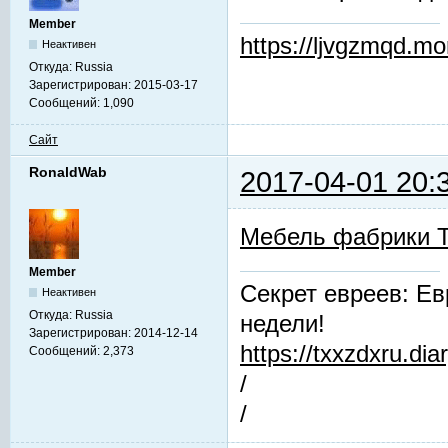
Member
https://ljvgzmqd.m
Неактивен
Откуда:
Russia
Зарегистрирован:
2015-03-17
Сообщений:
1,090
Сайт
RonaldWab
2017-04-01 20:
Мебель фабрики 
Member
Секрет евреев: Ев
Неактивен
Откуда:
Russia
недели!
Зарегистрирован:
2014-12-14
https://txxzdxru.di
Сообщений:
2,373
/
/