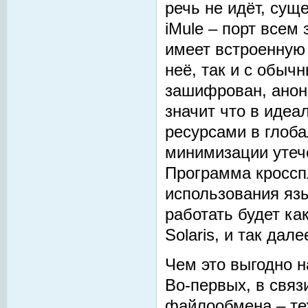
речь не идёт, сущ
iMule – порт всем 
имеет встроенную 
неё, так и с обыч
зашифрован, анони
значит что в идеа
ресурсами в глоба
минимизации утеч
Программа кроссп
использования яз
работать будет как
Solaris, и так дал
Чем это выгодно 
Во-первых, в свя
файлообмена – те