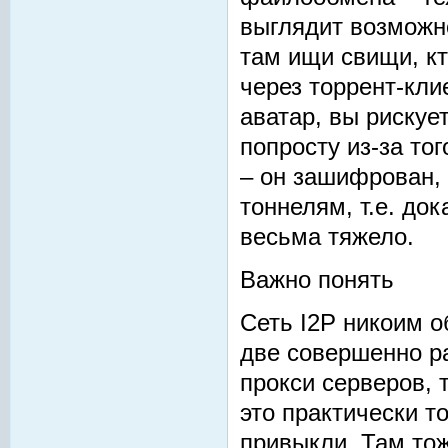
выглядит возможно
там ищи свищи, кт
через торрент-кли
аватар, вы рискуе
попросту из-за то
– он зашифрован,
тоннелям, т.е. док
весьма тяжело.
Важно понять
Сеть I2P никоим о
две совершенно ра
прокси серверов, т
это практически т
привыкли. Там тож