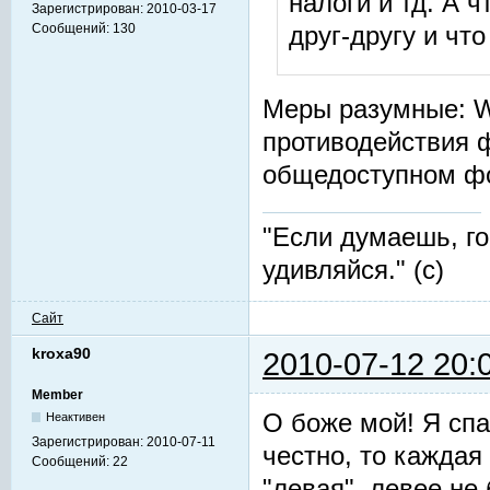
налоги и тд. А 
Зарегистрирован:
2010-03-17
Сообщений:
130
друг-другу и чт
Меры разумные: W
противодействия ф
общедоступном фо
"Если думаешь, г
удивляйся." (с)
Сайт
kroxa90
2010-07-12 20:
Member
О боже мой! Я спа
Неактивен
Зарегистрирован:
2010-07-11
честно, то каждая
Сообщений:
22
"левая", левее не 