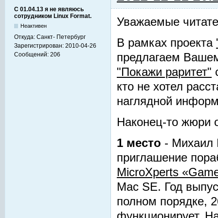
С 01.04.13 я не являюсь
сотрудником Linux Format.
Уважаемые читате
Неактивен
Откуда:
Санкт- Петербург
В рамках проекта
Зарегистрирован:
2010-04-26
Сообщений:
206
предлагаем Вашем
"Покажи раритет"
с
кто не хотел расс
наглядной информа
Наконец-то жюри о
1 место
- Михаил 
приглашение пора
MicroXperts «Gam
Mac SE. Год выпус
полном порядке, 2
функционирует. На