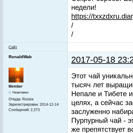
недели!
https://txxzdxru.di
/
/
Сайт
RonaldWab
2017-05-18 23:
Этот чай уникальн
тысяч лет выращив
Member
Непале и Тибете и
Неактивен
Откуда:
Russia
целях, а сейчас з
Зарегистрирован:
2014-12-14
заслуженно набир
Сообщений:
2,373
Пурпурный чай - 
же препятствует 