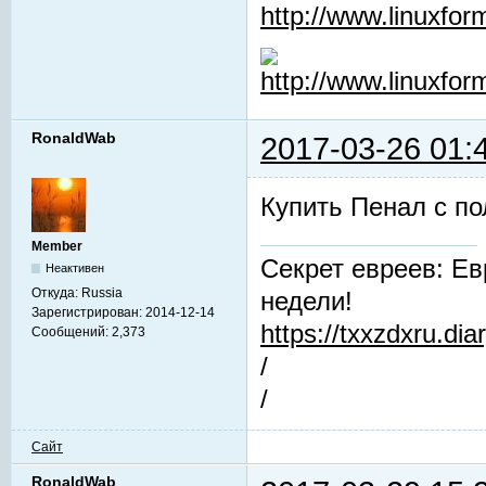
RonaldWab
2017-03-26 01:
Купить Пенал с п
Member
Секрет евреев: Ев
Неактивен
Откуда:
Russia
недели!
Зарегистрирован:
2014-12-14
https://txxzdxru.di
Сообщений:
2,373
/
/
Сайт
RonaldWab