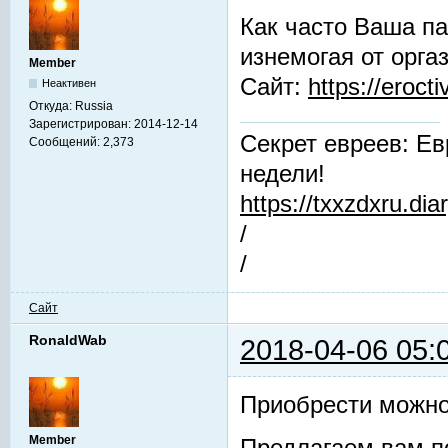
Как часто Ваша па
изнемогая от орга
Member
Сайт:
https://erocti
Неактивен
Откуда:
Russia
Зарегистрирован:
2014-12-14
Секрет евреев: Ев
Сообщений:
2,373
недели!
https://txxzdxru.di
/
/
Сайт
RonaldWab
2018-04-06 05:
Приобрести можно
Member
Предлагаем вам п