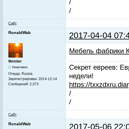
/
/
Сайт
RonaldWab
2017-04-04 07:
Мебель фабрики 
Member
Секрет евреев: Ев
Неактивен
Откуда:
Russia
недели!
Зарегистрирован:
2014-12-14
https://txxzdxru.di
Сообщений:
2,373
/
/
Сайт
RonaldWab
2017-05-06 22: