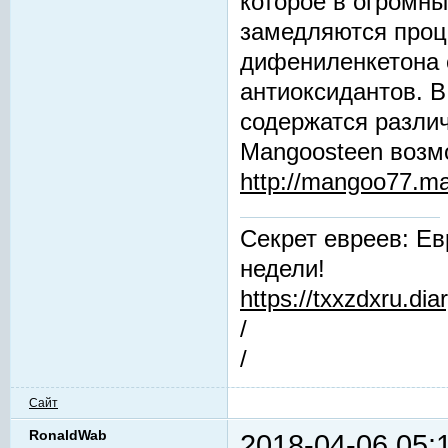
которое в огромны
замедляются проц
дифениленкетона 
антиоксидантов. В
содержатся разли
Mangoosteen возм
http://mangoo77.m
Секрет евреев: Ев
недели!
https://txxzdxru.di
/
/
Сайт
RonaldWab
2018-04-06 05: