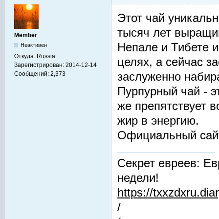
Этот чай уникальн
тысяч лет выращив
Member
Непале и Тибете и
Неактивен
Откуда:
Russia
целях, а сейчас з
Зарегистрирован:
2014-12-14
заслуженно набир
Сообщений:
2,373
Пурпурный чай - 
же препятствует 
жир в энергию.
Официальный сай
Секрет евреев: Ев
недели!
https://txxzdxru.di
/