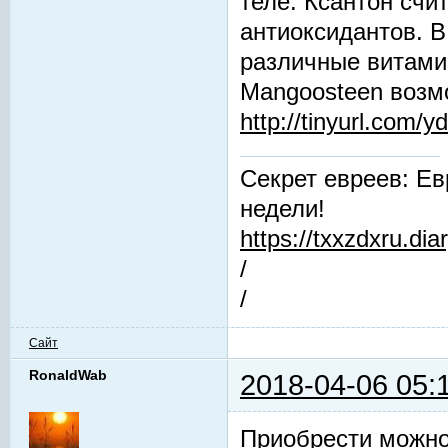
теле. Ксантон сч
антиоксидантов. В
различные витами
Mangoosteen возм
http://tinyurl.com/y
Секрет евреев: Ев
недели!
https://txxzdxru.di
/
/
Сайт
RonaldWab
2018-04-06 05:
Приобрести можно