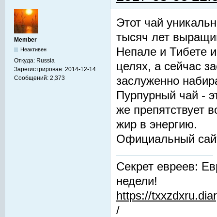
Этот чай уникальн
тысяч лет выращив
Member
Непале и Тибете и
Неактивен
Откуда:
Russia
целях, а сейчас з
Зарегистрирован:
2014-12-14
заслуженно набир
Сообщений:
2,373
Пурпурный чай - 
же препятствует 
жир в энергию.
Официальный сай
Секрет евреев: Ев
недели!
https://txxzdxru.di
/