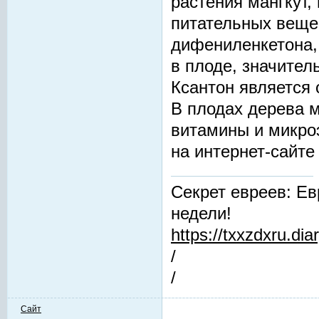
растения мангкут,
питательных веще
дифениленкетона,
в плоде, значител
Ксантон является 
В плодах дерева 
витамины и микро
на интернет-сайт
Секрет евреев: Ев
недели!
https://txxzdxru.di
/
/
Сайт