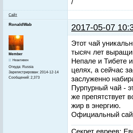
/
Сайт
RonaldWab
2017-05-07 10:
Этот чай уникальн
тысяч лет выращив
Member
Непале и Тибете и
Неактивен
Откуда:
Russia
целях, а сейчас з
Зарегистрирован:
2014-12-14
заслуженно набир
Сообщений:
2,373
Пурпурный чай - 
же препятствует 
жир в энергию.
Официальный сай
Секрет евреев: Ев