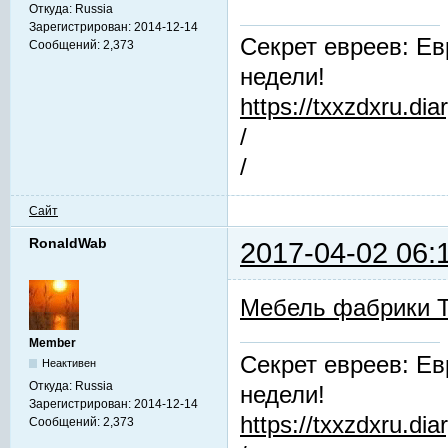
Откуда:
Russia
Зарегистрирован:
2014-12-14
Секрет евреев: Ев
Сообщений:
2,373
недели!
https://txxzdxru.di
/
/
Сайт
RonaldWab
2017-04-02 06:
Мебель фабрики 
Member
Секрет евреев: Ев
Неактивен
Откуда:
Russia
недели!
Зарегистрирован:
2014-12-14
https://txxzdxru.di
Сообщений:
2,373