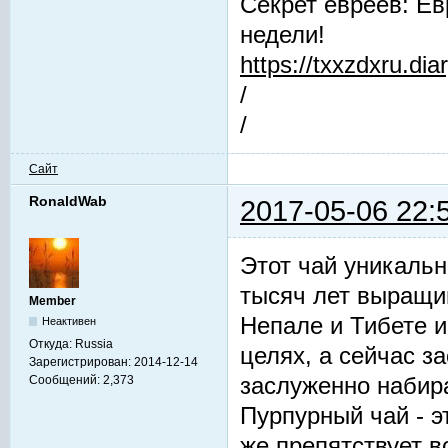
Секрет евреев: Ев
недели!
https://txxzdxru.di
/
/
Сайт
RonaldWab
2017-05-06 22:
Этот чай уникальн
тысяч лет выращив
Member
Непале и Тибете и
Неактивен
Откуда:
Russia
целях, а сейчас з
Зарегистрирован:
2014-12-14
заслуженно набир
Сообщений:
2,373
Пурпурный чай - 
же препятствует 