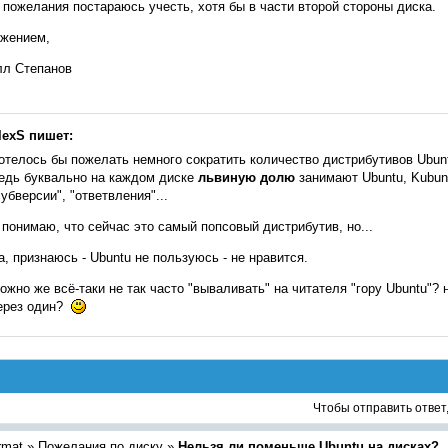
пожелания постараюсь учесть, хотя бы в части второй стороны диска.
ажением,
лл Степанов
lexS пишет:
отелось бы пожелать немного сократить количество дистрибутивов Ubunt
едь буквально на каждом диске
львиную долю
занимают Ubuntu, Kubunt
субверсии", "ответвления"...
 понимаю, что сейчас это самый попсовый дистрибутив, но...
а, признаюсь - Ubuntu не пользуюсь - не нравится.
ожно же всё-таки не так часто "вываливать" на читателя "гору Ubuntu"? 
ерез один?
Чтобы отправить ответ
rmat
»
Пожелания по диску
»
Нельзя ли поменьше Ubuntu на дисках?