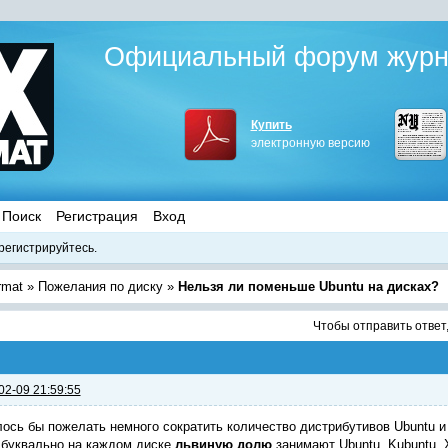
Официальный форум журна
Купить
электронную версию
Поиск
Регистрация
Вход
регистрируйтесь.
rmat
»
Пожелания по диску
»
Нельзя ли поменьше Ubuntu на дисках?
Чтобы отправить ответ
02-09 21:59:55
ось бы пожелать немного сократить количество дистрибутивов Ubuntu и
 буквально на каждом диске
львиную долю
занимают Ubuntu, Kubuntu, X