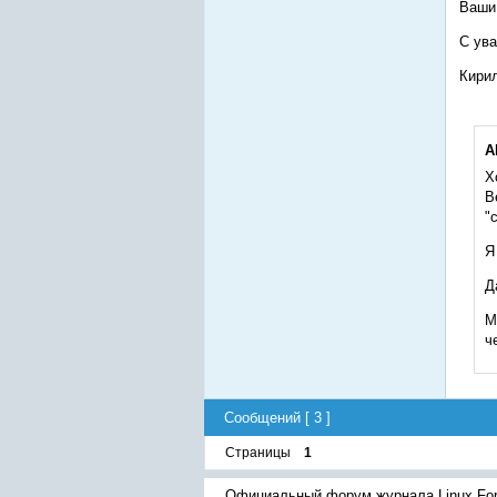
Ваши 
С ув
Кири
A
Х
В
"
Я
Д
М
ч
Сообщений [ 3 ]
Страницы
1
Официальный форум журнала Linux Fo