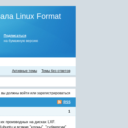
ла Linux Format
Подписаться
на бумажную версию
Активные темы
Темы без ответов
, вы должны
войти
или
зарегистрироваться
RSS
1
 их производных на дисках LXF.
ubuntu и всякие "клоны", "субверсии",