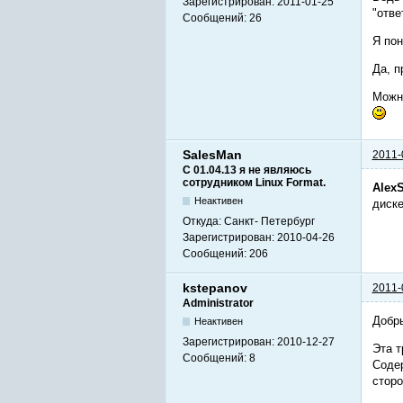
Зарегистрирован:
2011-01-25
"отве
Сообщений:
26
Я пон
Да, п
Можно
SalesMan
2011-
С 01.04.13 я не являюсь
сотрудником Linux Format.
Alex
Неактивен
диске
Откуда:
Санкт- Петербург
Зарегистрирован:
2010-04-26
Сообщений:
206
kstepanov
2011-
Administrator
Добр
Неактивен
Зарегистрирован:
2010-12-27
Эта т
Сообщений:
8
Содер
сторо