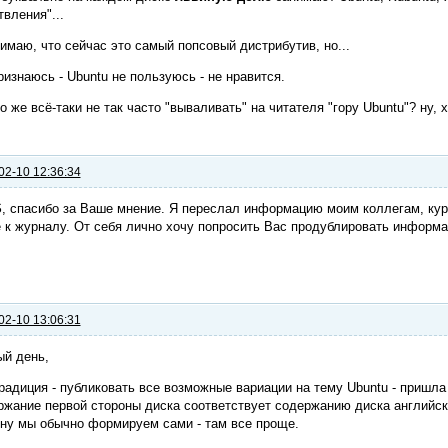
твления"...
имаю, что сейчас это самый попсовый дистрибутив, но...
ризнаюсь - Ubuntu не пользуюсь - не нравится.
 же всё-таки не так часто "вываливать" на читателя "гору Ubuntu"? ну,
02-10 12:36:34
S
, спасибо за Ваше мнение. Я переслал информацию моим коллегам, ку
 к журналу. От себя лично хочу попросить Вас продублировать информаци
02-10 13:06:31
ый день,
радиция - публиковать все возможные вариации на тему Ubuntu - пришл
жание первой стороны диска соответствует содержанию диска английск
ну мы обычно формируем сами - там все проще.