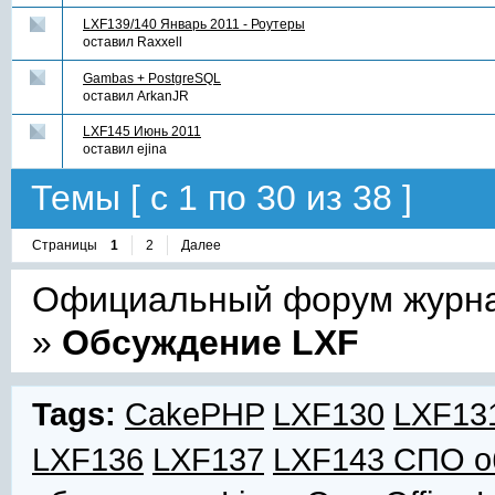
LXF139/140 Январь 2011 - Роутеры
оставил
Raxxell
Gambas + PostgreSQL
оставил
ArkanJR
LXF145 Июнь 2011
оставил
ejina
Темы [ с 1 по 30 из 38 ]
Страницы
1
2
Далее
Официальный форум журнал
»
Обсуждение LXF
Tags:
CakePHP
LXF130
LXF13
LXF136
LXF137
LXF143 СПО о