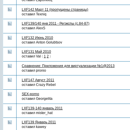
оставил
Европеец
LXF142 Март 11 (пропущены страницы)
оставил
Texniq
LXF139/140 янв 2011 - Регэкспы (с.84-87)
оставил
AlexS
LXF132 Июнь 2010
оставил
Anton Golubtsov
LXF131 Май 2010
оставил
Val
(
1
2
)
Сравнение: Приложения для виртуализации №1@2013
оставил
pronio
LXF147 Август 2011
оставил
Crazy Rebel
SEX-porno
оставил
Georgelita
LXF139-140 январь 2011
оставил
mister_hat
LXF139 Январь 2011
оставил
kawey