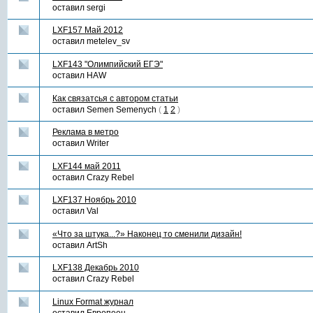
оставил
sergi
LXF157 Май 2012
оставил
metelev_sv
LXF143 "Олимпийский ЕГЭ"
оставил
HAW
Как связатсья с автором статьи
оставил
Semen Semenych
(
1
2
)
Реклама в метро
оставил
Writer
LXF144 май 2011
оставил
Crazy Rebel
LXF137 Ноябрь 2010
оставил
Val
«Что за штука...?» Наконец то сменили дизайн!
оставил
ArtSh
LXF138 Декабрь 2010
оставил
Crazy Rebel
Linux Format журнал