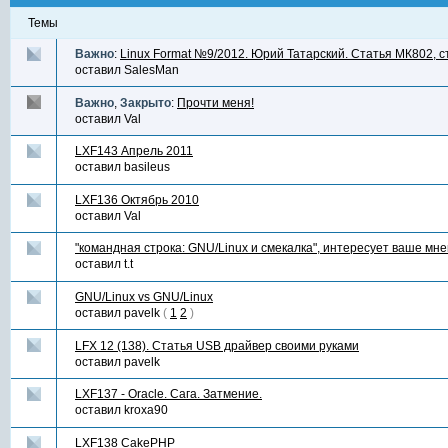
Темы
Важно
:
Linux Format №9/2012. Юрий Татарский. Статья МК802, ст
оставил
SalesMan
Важно
,
Закрыто
:
Прочти меня!
оставил
Val
LXF143 Апрель 2011
оставил
basileus
LXF136 Октябрь 2010
оставил
Val
"командная строка: GNU/Linux и смекалка", интересует ваше мн
оставил
t.t
GNU/Linux vs GNU/Linux
оставил
pavelk
(
1
2
)
LFX 12 (138). Статья USB драйвер своими руками
оставил
pavelk
LXF137 - Oracle. Сага. Затмение.
оставил
kroxa90
LXF138 CakePHP