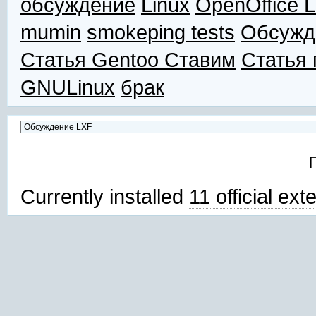
обсуждение
Linux
OpenOffice L
mumin
smokeping tests
Обсужд
Статья Gentoo Ставим
Статья 
GNULinux
брак
Currently installed
11 official ex