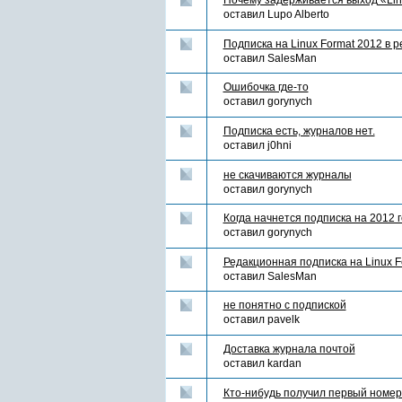
Почему задерживается выход «Linu
оставил
Lupo Alberto
Подписка на Linux Format 2012 в р
оставил
SalesMan
Ошибочка где-то
оставил
gorynych
Подписка есть, журналов нет.
оставил
j0hni
не скачиваются журналы
оставил
gorynych
Когда начнется подписка на 2012 
оставил
gorynych
Редакционная подписка на Linux Fo
оставил
SalesMan
не понятно с подпиской
оставил
pavelk
Доставка журнала почтой
оставил
kardan
Кто-нибудь получил первый номе