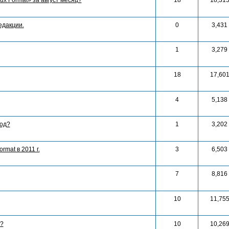
x Format» за август месяц?
18
18,31
едакции.
0
3,431
1
3,279
18
17,60
4
5,138
год?
1
3,202
rmat в 2011 г.
3
6,503
7
8,816
10
11,75
р?
10
10,26