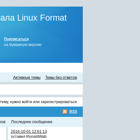
ла Linux Format
Подписаться
на бумажную версию
Активные темы
Темы без ответов
тему, нужно
войти
или
зарегистрироваться
RSS
ров
последнее сообщение
2016-10-01 12:01:13
оставил RonaldWab