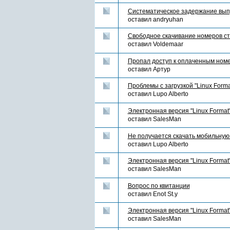
Систематическое задержание вып
оставил
andryuhan
Свободное скачивание номеров с
оставил
Voldemaar
Пропал доступ к оплаченным ном
оставил
Артур
Проблемы с загрузкой "Linux Form
оставил
Lupo Alberto
Электронная версия "Linux Format
оставил
SalesMan
Не получается скачать мобильную
оставил
Lupo Alberto
Электронная версия "Linux Format
оставил
SalesMan
Вопрос по квитанции
оставил
Enot St.y
Электронная версия "Linux Format
оставил
SalesMan