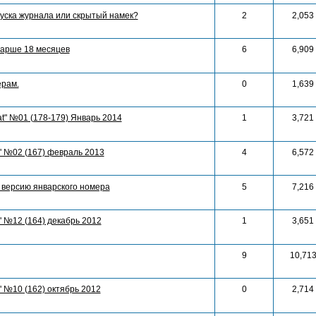
уска журнала или скрытый намек?
2
2,053
тарше 18 месяцев
6
6,909
ерам.
0
1,639
at" №01 (178-179) Январь 2014
1
3,721
" №02 (167) февраль 2013
4
6,572
 версию январского номера
5
7,216
" №12 (164) декабрь 2012
1
3,651
9
10,71
" №10 (162) октябрь 2012
0
2,714