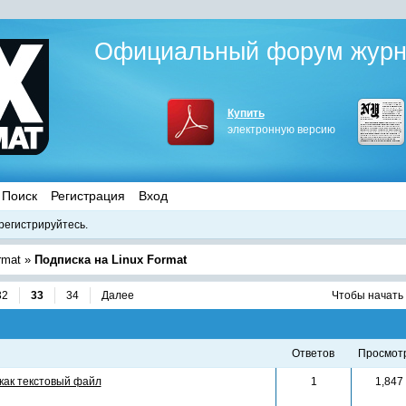
Официальный форум журна
Купить
электронную версию
Поиск
Регистрация
Вход
регистрируйтесь.
rmat
»
Подписка на Linux Format
32
33
34
Далее
Чтобы начать 
ответов
просмот
как текстовый файл
1
1,847