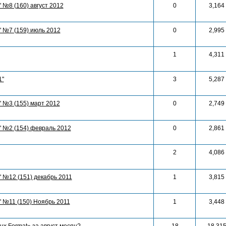
 №8 (160) август 2012
0
3,164
" №7 (159) июль 2012
0
2,995
1
4,311
1"
3
5,287
" №3 (155) март 2012
0
2,749
" №2 (154) февраль 2012
0
2,861
2
4,086
" №12 (151) декабрь 2011
1
3,815
" №11 (150) Ноябрь 2011
1
3,448