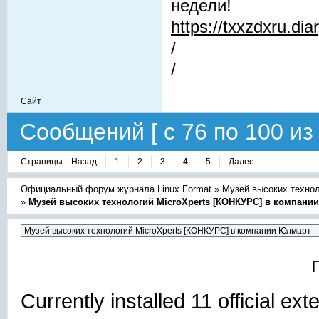
недели!
https://txxzdxru.di
/
/
Сайт
Сообщений [ с 76 по 100 из 
Страницы
Назад
1
2
3
4
5
Далее
Официальный форум журнала Linux Format
»
Музей высоких техно
»
Музей высоких технологий MicroXperts [КОНКУРС] в компани
Currently installed
11 official ex