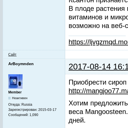
Ксантон признаетс
В плоде растения 
витаминов и микр
возможно на веб-
https://ljvgzmqd.m
Сайт
ArBoymnden
2017-08-14 16:
Приобрести сироп
http://mangjoo77.
Member
Неактивен
Хотим предложить
Откуда:
Russia
Зарегистрирован:
2015-03-17
веса Mangoosteen.
Сообщений:
1,090
дней.