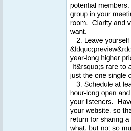
potential members, a
group in your meeti
room. Clarity and v
want.
2. Leave yourself 
&ldquo;preview&rdqu
year-long higher pri
It&rsquo;s rare to a
just the one single
3. Schedule at lea
hour-long open and f
your listeners. Hav
your website, so th
return for sharing 
what, but not so mu