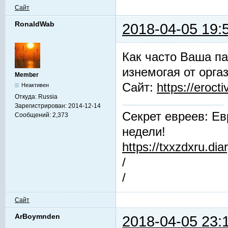
Сайт
RonaldWab
2018-04-05 19:
Как часто Ваша па
изнемогая от орга
Member
Сайт:
https://erocti
Неактивен
Откуда:
Russia
Зарегистрирован:
2014-12-14
Секрет евреев: Ев
Сообщений:
2,373
недели!
https://txxzdxru.di
/
/
Сайт
ArBoymnden
2018-04-05 23: