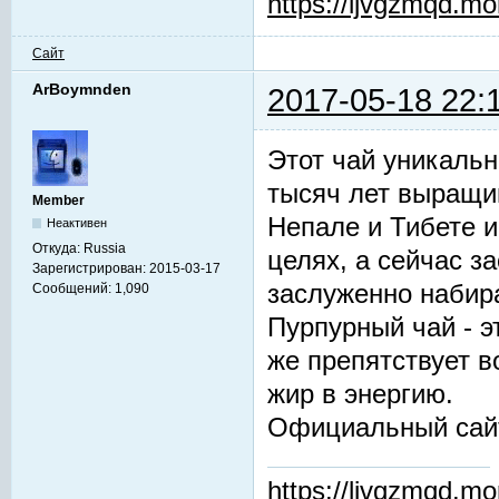
https://ljvgzmqd.m
Сайт
ArBoymnden
2017-05-18 22:
Этот чай уникальн
тысяч лет выращив
Member
Непале и Тибете и
Неактивен
Откуда:
Russia
целях, а сейчас з
Зарегистрирован:
2015-03-17
заслуженно набир
Сообщений:
1,090
Пурпурный чай - 
же препятствует 
жир в энергию.
Официальный сай
https://ljvgzmqd.m