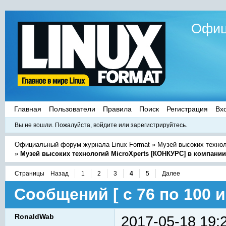
Офиц
Главная
Пользователи
Правила
Поиск
Регистрация
Вх
Вы не вошли.
Пожалуйста, войдите или зарегистрируйтесь.
Официальный форум журнала Linux Format
»
Музей высоких техно
»
Музей высоких технологий MicroXperts [КОНКУРС] в компани
Страницы
Назад
1
2
3
4
5
Далее
Сообщений [ с 76 по 100 и
RonaldWab
2017-05-18 19: