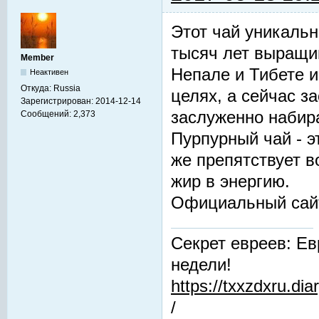
Этот чай уникальн
тысяч лет выращив
Member
Непале и Тибете и
Неактивен
Откуда:
Russia
целях, а сейчас з
Зарегистрирован:
2014-12-14
заслуженно набир
Сообщений:
2,373
Пурпурный чай - 
же препятствует 
жир в энергию.
Официальный сай
Секрет евреев: Ев
недели!
https://txxzdxru.di
/