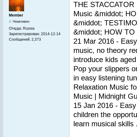
THE STACCATOR |Th
Music &middot; 
Member
&middot; TESTIMO
Неактивен
Откуда:
Russia
&middot; HOW TO .
Зарегистрирован:
2014-12-14
21 Mar 2016 - Easy M
Сообщений:
2,373
music, no theory req
introduce kids aged 
Pop your slippers 
in easy listening tu
Relaxation Music fo
Music | Midnight Gui
15 Jan 2016 - Easy 
children the opportu
learn musical skills .