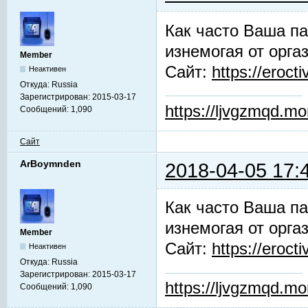
Как часто Ваша па
изнемогая от орга
Member
Сайт:
https://erocti
Неактивен
Откуда:
Russia
Зарегистрирован:
2015-03-17
https://ljvgzmqd.m
Сообщений:
1,090
Сайт
ArBoymnden
2018-04-05 17:
Как часто Ваша па
изнемогая от орга
Member
Сайт:
https://erocti
Неактивен
Откуда:
Russia
Зарегистрирован:
2015-03-17
https://ljvgzmqd.m
Сообщений:
1,090