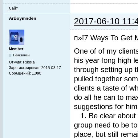
Сайт
ArBoymnden
2017-06-10 11:
п»ї7 Ways To Get M
Member
One of of my client
Неактивен
his year-long high
Откуда:
Russia
Зарегистрирован:
2015-03-17
through setting up 
Сообщений:
1,090
pulled together som
clients a taste of w
do all he can to ma
suggestions for him.
1. Be clear about
group need to be to
place, but still r