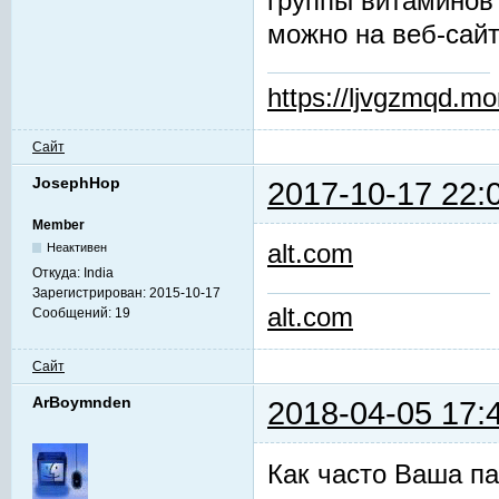
группы витаминов
можно на веб-сай
https://ljvgzmqd.m
Сайт
JosephHop
2017-10-17 22:
Member
alt.com
Неактивен
Откуда:
India
Зарегистрирован:
2015-10-17
alt.com
Сообщений:
19
Сайт
ArBoymnden
2018-04-05 17:
Как часто Ваша па