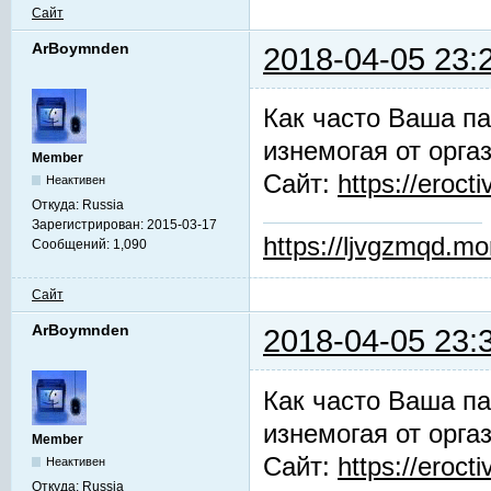
Сайт
ArBoymnden
2018-04-05 23:
Как часто Ваша па
изнемогая от орга
Member
Сайт:
https://erocti
Неактивен
Откуда:
Russia
Зарегистрирован:
2015-03-17
https://ljvgzmqd.m
Сообщений:
1,090
Сайт
ArBoymnden
2018-04-05 23:
Как часто Ваша па
изнемогая от орга
Member
Сайт:
https://erocti
Неактивен
Откуда:
Russia