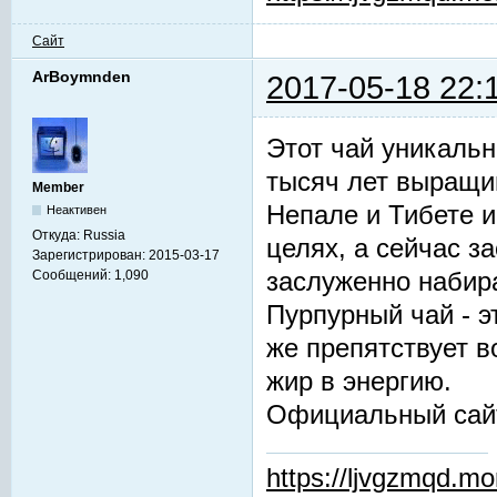
Сайт
ArBoymnden
2017-05-18 22:
Этот чай уникальн
тысяч лет выращив
Member
Непале и Тибете и
Неактивен
Откуда:
Russia
целях, а сейчас з
Зарегистрирован:
2015-03-17
заслуженно набир
Сообщений:
1,090
Пурпурный чай - 
же препятствует 
жир в энергию.
Официальный сай
https://ljvgzmqd.m