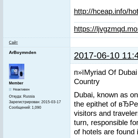
http://hceap.info/ho
https://ljvgzmqd.m
Сайт
ArBoymnden
2017-06-10 11:
п»їMyriad Of Dubai
Country
Member
Неактивен
Dubai, known as one
Откуда:
Russia
Зарегистрирован:
2015-03-17
the epithet of вЂP
Сообщений:
1,090
visitors and travel
turn, responsible fo
of hotels are found 