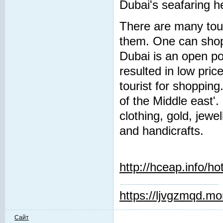
Dubai's seafaring h
There are many tour
them. One can shop 
Dubai is an open po
resulted in low pri
tourist for shopping
of the Middle east'.
clothing, gold, jewe
and handicrafts.
http://hceap.info/h
https://ljvgzmqd.m
Сайт