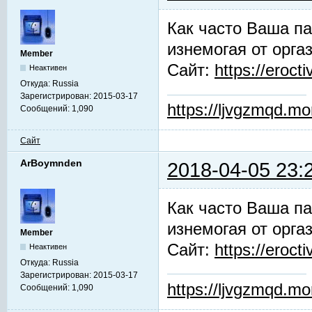
Как часто Ваша па
изнемогая от орга
Member
Сайт:
https://erocti
Неактивен
Откуда:
Russia
Зарегистрирован:
2015-03-17
https://ljvgzmqd.m
Сообщений:
1,090
Сайт
ArBoymnden
2018-04-05 23:
Как часто Ваша па
изнемогая от орга
Member
Сайт:
https://erocti
Неактивен
Откуда:
Russia
Зарегистрирован:
2015-03-17
https://ljvgzmqd.m
Сообщений:
1,090