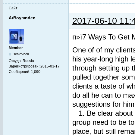
Сайт
ArBoymnden
2017-06-10 11:
п»ї7 Ways To Get M
Member
One of of my client
Неактивен
his year-long high
Откуда:
Russia
Зарегистрирован:
2015-03-17
through setting up 
Сообщений:
1,090
pulled together som
clients a taste of w
do all he can to ma
suggestions for him.
1. Be clear about
group need to be to
place, but still r