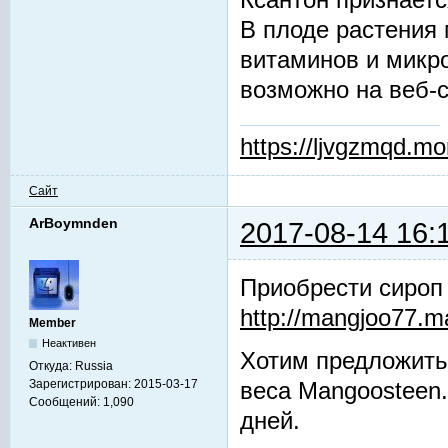
Ксантон признаетс
В плоде растения 
витаминов и микр
возможно на веб-
https://ljvgzmqd.m
Сайт
ArBoymnden
2017-08-14 16:
Приобрести сироп
http://mangjoo77.
Member
Неактивен
Хотим предложить
Откуда:
Russia
Зарегистрирован:
2015-03-17
веса Mangoosteen.
Сообщений:
1,090
дней.