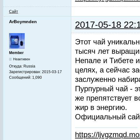
Сайт
ArBoymnden
2017-05-18 22:
Этот чай уникальн
тысяч лет выращив
Member
Непале и Тибете и
Неактивен
Откуда:
Russia
целях, а сейчас з
Зарегистрирован:
2015-03-17
заслуженно набир
Сообщений:
1,090
Пурпурный чай - 
же препятствует 
жир в энергию.
Официальный сай
https://ljvgzmqd.m