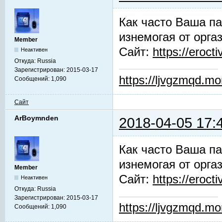
Как часто Ваша па
изнемогая от орга
Member
Сайт:
https://erocti
Неактивен
Откуда:
Russia
Зарегистрирован:
2015-03-17
https://ljvgzmqd.m
Сообщений:
1,090
Сайт
ArBoymnden
2018-04-05 17:
Как часто Ваша па
изнемогая от орга
Member
Сайт:
https://erocti
Неактивен
Откуда:
Russia
Зарегистрирован:
2015-03-17
https://ljvgzmqd.m
Сообщений:
1,090