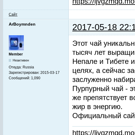
https://ljvgzmqd.m
Сайт
ArBoymnden
2017-05-18 22:
Этот чай уникальн
тысяч лет выращив
Member
Непале и Тибете и
Неактивен
Откуда:
Russia
целях, а сейчас з
Зарегистрирован:
2015-03-17
заслуженно набир
Сообщений:
1,090
Пурпурный чай - 
же препятствует 
жир в энергию.
Официальный сай
https://ljvgzmqd.m