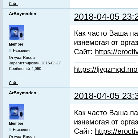
Сайт
ArBoymnden
2018-04-05 23:
Как часто Ваша па
изнемогая от орга
Member
Сайт:
https://erocti
Неактивен
Откуда:
Russia
Зарегистрирован:
2015-03-17
https://ljvgzmqd.m
Сообщений:
1,090
Сайт
ArBoymnden
2018-04-05 23:
Как часто Ваша па
изнемогая от орга
Member
Сайт:
https://erocti
Неактивен
Откуда:
Russia