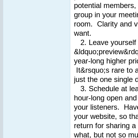
potential members, a
group in your meeti
room. Clarity and v
want.
2. Leave yourself 
&ldquo;preview&rdqu
year-long higher pri
It&rsquo;s rare to a
just the one single
3. Schedule at lea
hour-long open and f
your listeners. Hav
your website, so th
return for sharing 
what, but not so mu