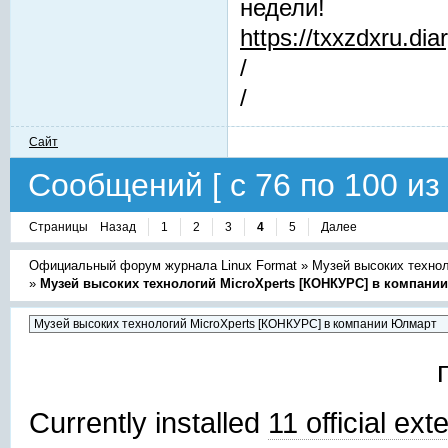
недели!
https://txxzdxru.di
/
/
Сайт
Сообщений [ с 76 по 100 из 
Страницы
Назад
1
2
3
4
5
Далее
Официальный форум журнала Linux Format
»
Музей высоких техно
»
Музей высоких технологий MicroXperts [КОНКУРС] в компани
Currently installed
11 official ex