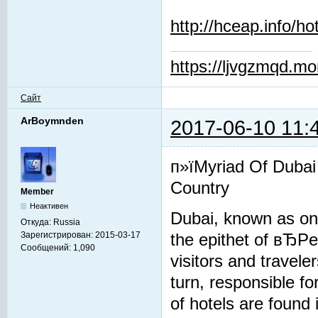
http://hceap.info/ho
https://ljvgzmqd.m
Сайт
ArBoymnden
2017-06-10 11:
п»їMyriad Of Dubai
Country
Member
Неактивен
Dubai, known as one
Откуда:
Russia
Зарегистрирован:
2015-03-17
the epithet of вЂP
Сообщений:
1,090
visitors and travel
turn, responsible fo
of hotels are found 