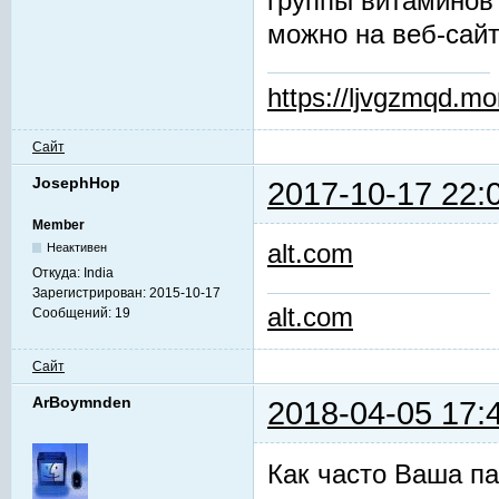
группы витаминов
можно на веб-сай
https://ljvgzmqd.m
Сайт
JosephHop
2017-10-17 22:
Member
alt.com
Неактивен
Откуда:
India
Зарегистрирован:
2015-10-17
alt.com
Сообщений:
19
Сайт
ArBoymnden
2018-04-05 17:
Как часто Ваша па