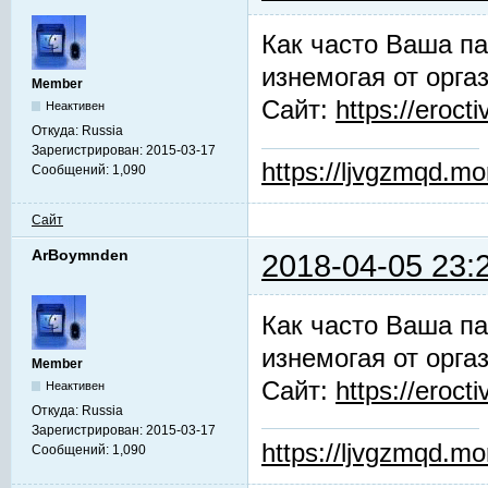
Как часто Ваша па
изнемогая от орга
Member
Сайт:
https://erocti
Неактивен
Откуда:
Russia
Зарегистрирован:
2015-03-17
https://ljvgzmqd.m
Сообщений:
1,090
Сайт
ArBoymnden
2018-04-05 23:
Как часто Ваша па
изнемогая от орга
Member
Сайт:
https://erocti
Неактивен
Откуда:
Russia
Зарегистрирован:
2015-03-17
https://ljvgzmqd.m
Сообщений:
1,090