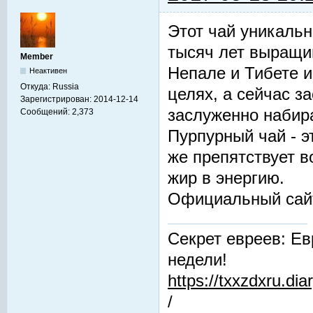
Этот чай уникальн
тысяч лет выращив
Member
Непале и Тибете и
Неактивен
Откуда:
Russia
целях, а сейчас з
Зарегистрирован:
2014-12-14
заслуженно набир
Сообщений:
2,373
Пурпурный чай - 
же препятствует 
жир в энергию.
Официальный сай
Секрет евреев: Ев
недели!
https://txxzdxru.di
/