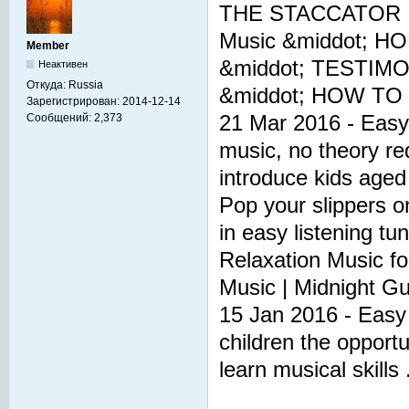
THE STACCATOR |Th
Music &middot; 
Member
&middot; TESTIMO
Неактивен
Откуда:
Russia
&middot; HOW TO .
Зарегистрирован:
2014-12-14
21 Mar 2016 - Easy M
Сообщений:
2,373
music, no theory req
introduce kids aged 
Pop your slippers 
in easy listening tu
Relaxation Music fo
Music | Midnight Gui
15 Jan 2016 - Easy 
children the opportu
learn musical skills .