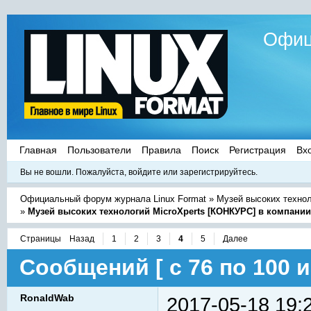
Офиц
Главная
Пользователи
Правила
Поиск
Регистрация
Вх
Вы не вошли.
Пожалуйста, войдите или зарегистрируйтесь.
Официальный форум журнала Linux Format
»
Музей высоких техно
»
Музей высоких технологий MicroXperts [КОНКУРС] в компани
Страницы
Назад
1
2
3
4
5
Далее
Сообщений [ с 76 по 100 и
RonaldWab
2017-05-18 19: