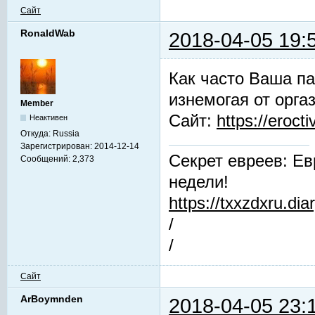
Сайт
RonaldWab
2018-04-05 19:
Как часто Ваша па
изнемогая от орга
Member
Сайт:
https://erocti
Неактивен
Откуда:
Russia
Зарегистрирован:
2014-12-14
Секрет евреев: Ев
Сообщений:
2,373
недели!
https://txxzdxru.di
/
/
Сайт
ArBoymnden
2018-04-05 23: