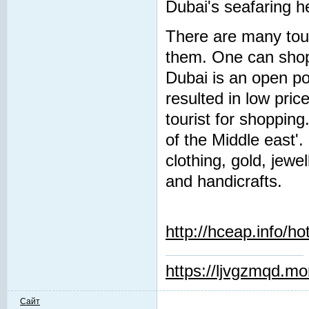
Dubai's seafaring h
There are many tour
them. One can shop 
Dubai is an open po
resulted in low pri
tourist for shopping
of the Middle east'.
clothing, gold, jewe
and handicrafts.
http://hceap.info/h
https://ljvgzmqd.m
Сайт