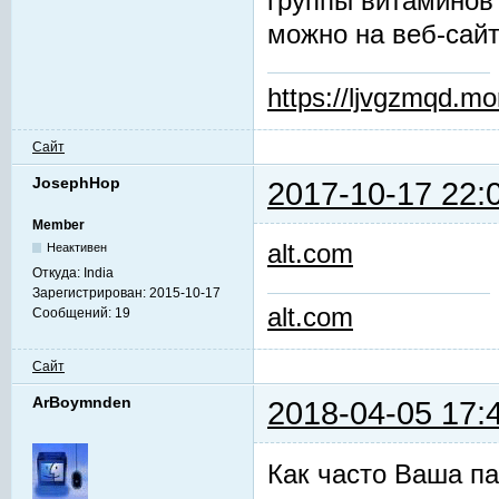
группы витаминов
можно на веб-сай
https://ljvgzmqd.m
Сайт
JosephHop
2017-10-17 22:
Member
alt.com
Неактивен
Откуда:
India
Зарегистрирован:
2015-10-17
alt.com
Сообщений:
19
Сайт
ArBoymnden
2018-04-05 17:
Как часто Ваша па