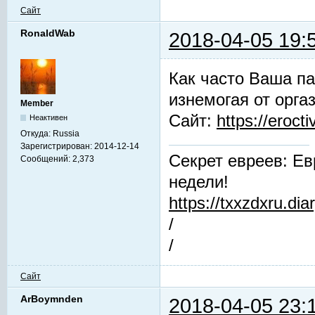
Сайт
RonaldWab
2018-04-05 19:
Как часто Ваша па
изнемогая от орга
Member
Сайт:
https://erocti
Неактивен
Откуда:
Russia
Зарегистрирован:
2014-12-14
Секрет евреев: Ев
Сообщений:
2,373
недели!
https://txxzdxru.di
/
/
Сайт
ArBoymnden
2018-04-05 23: