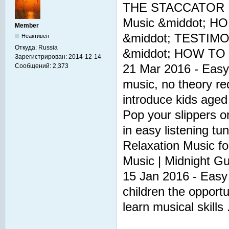
THE STACCATOR |Th
Music &middot; 
Member
&middot; TESTIMO
Неактивен
Откуда:
Russia
&middot; HOW TO .
Зарегистрирован:
2014-12-14
21 Mar 2016 - Easy M
Сообщений:
2,373
music, no theory req
introduce kids aged 
Pop your slippers 
in easy listening tu
Relaxation Music fo
Music | Midnight Gui
15 Jan 2016 - Easy 
children the opportu
learn musical skills .