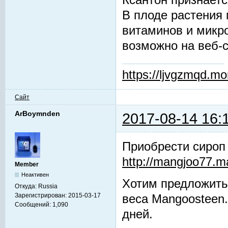
Ксантон признаетс
В плоде растения 
витаминов и микр
возможно на веб-
https://ljvgzmqd.m
Сайт
ArBoymnden
2017-08-14 16:
Приобрести сироп
http://mangjoo77.
Member
Неактивен
Хотим предложить
Откуда:
Russia
Зарегистрирован:
2015-03-17
веса Mangoosteen.
Сообщений:
1,090
дней.