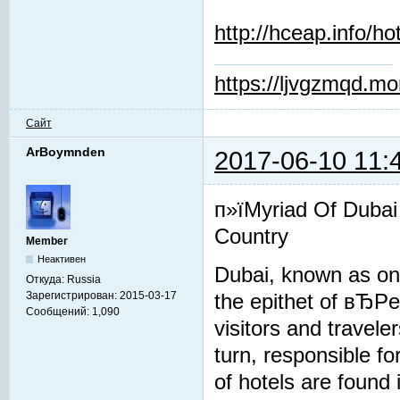
http://hceap.info/ho
https://ljvgzmqd.m
Сайт
ArBoymnden
2017-06-10 11:
п»їMyriad Of Dubai
Country
Member
Неактивен
Dubai, known as one
Откуда:
Russia
Зарегистрирован:
2015-03-17
the epithet of вЂP
Сообщений:
1,090
visitors and travel
turn, responsible fo
of hotels are found 