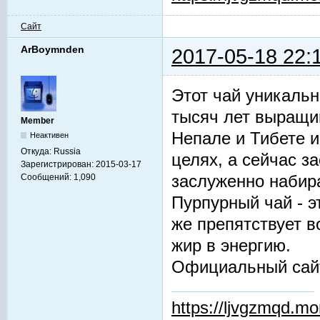
Сайт
ArBoymnden
2017-05-18 22:
Этот чай уникальн
тысяч лет выращив
Member
Непале и Тибете и
Неактивен
Откуда:
Russia
целях, а сейчас з
Зарегистрирован:
2015-03-17
заслуженно набир
Сообщений:
1,090
Пурпурный чай - 
же препятствует 
жир в энергию.
Официальный сай
https://ljvgzmqd.m