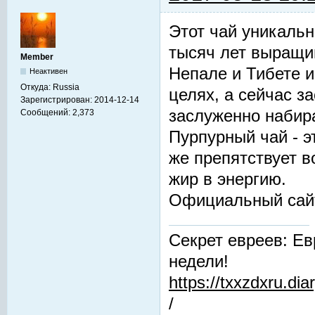
Этот чай уникальн
тысяч лет выращив
Member
Непале и Тибете и
Неактивен
Откуда:
Russia
целях, а сейчас з
Зарегистрирован:
2014-12-14
заслуженно набир
Сообщений:
2,373
Пурпурный чай - 
же препятствует 
жир в энергию.
Официальный сай
Секрет евреев: Ев
недели!
https://txxzdxru.di
/