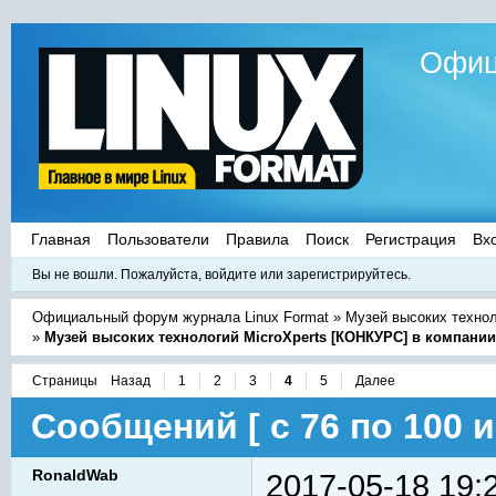
Офиц
Главная
Пользователи
Правила
Поиск
Регистрация
Вх
Вы не вошли.
Пожалуйста, войдите или зарегистрируйтесь.
Официальный форум журнала Linux Format
»
Музей высоких техно
»
Музей высоких технологий MicroXperts [КОНКУРС] в компани
Страницы
Назад
1
2
3
4
5
Далее
Сообщений [ с 76 по 100 и
RonaldWab
2017-05-18 19: