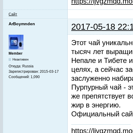
https://ljvgzmqd.m
Сайт
ArBoymnden
2017-05-18 22:
Этот чай уникальн
тысяч лет выращив
Member
Непале и Тибете и
Неактивен
Откуда:
Russia
целях, а сейчас з
Зарегистрирован:
2015-03-17
заслуженно набир
Сообщений:
1,090
Пурпурный чай - 
же препятствует 
жир в энергию.
Официальный сай
https://ljvgzmqd.m