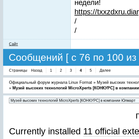
недели!
https://txxzdxru.di
/
/
Сайт
Сообщений [ с 76 по 100 из 
Страницы
Назад
1
2
3
4
5
Далее
Официальный форум журнала Linux Format
»
Музей высоких техно
»
Музей высоких технологий MicroXperts [КОНКУРС] в компани
Currently installed
11 official ex