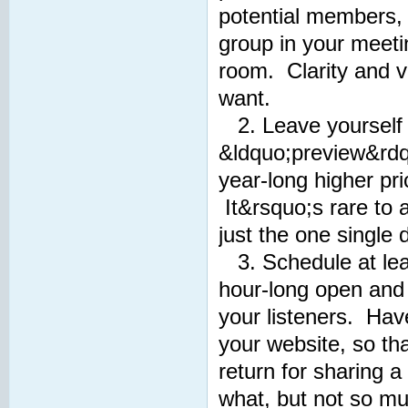
potential members, a
group in your meeti
room. Clarity and v
want.
2. Leave yourself 
&ldquo;preview&rdqu
year-long higher pri
It&rsquo;s rare to a
just the one single
3. Schedule at lea
hour-long open and f
your listeners. Hav
your website, so th
return for sharing 
what, but not so mu