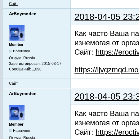
Сайт
ArBoymnden
2018-04-05 23:
Как часто Ваша па
изнемогая от орга
Member
Сайт:
https://erocti
Неактивен
Откуда:
Russia
Зарегистрирован:
2015-03-17
https://ljvgzmqd.m
Сообщений:
1,090
Сайт
ArBoymnden
2018-04-05 23:
Как часто Ваша па
изнемогая от орга
Member
Сайт:
https://erocti
Неактивен
Откуда:
Russia