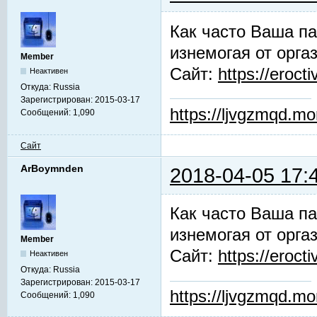
Как часто Ваша па
изнемогая от орга
Member
Сайт:
https://erocti
Неактивен
Откуда:
Russia
Зарегистрирован:
2015-03-17
https://ljvgzmqd.m
Сообщений:
1,090
Сайт
ArBoymnden
2018-04-05 17:
Как часто Ваша па
изнемогая от орга
Member
Сайт:
https://erocti
Неактивен
Откуда:
Russia
Зарегистрирован:
2015-03-17
https://ljvgzmqd.m
Сообщений:
1,090