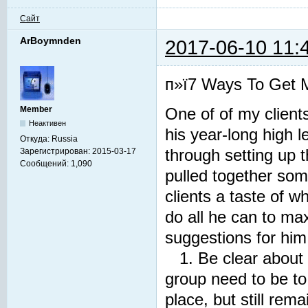
Сайт
ArBoymnden
2017-06-10 11:
п»ї7 Ways To Get M
Member
One of of my client
Неактивен
his year-long high
Откуда:
Russia
Зарегистрирован:
2015-03-17
through setting up 
Сообщений:
1,090
pulled together som
clients a taste of w
do all he can to ma
suggestions for him.
1. Be clear about
group need to be to
place, but still r