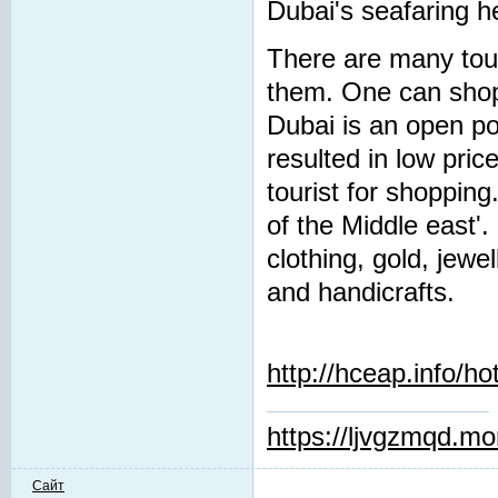
Dubai's seafaring h
There are many tour
them. One can shop 
Dubai is an open po
resulted in low pri
tourist for shopping
of the Middle east'.
clothing, gold, jewe
and handicrafts.
http://hceap.info/h
https://ljvgzmqd.m
Сайт