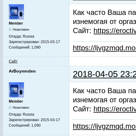
Как часто Ваша па
изнемогая от орга
Member
Сайт:
https://erocti
Неактивен
Откуда:
Russia
Зарегистрирован:
2015-03-17
https://ljvgzmqd.m
Сообщений:
1,090
Сайт
ArBoymnden
2018-04-05 23:
Как часто Ваша па
изнемогая от орга
Member
Сайт:
https://erocti
Неактивен
Откуда:
Russia
Зарегистрирован:
2015-03-17
https://ljvgzmqd.m
Сообщений:
1,090