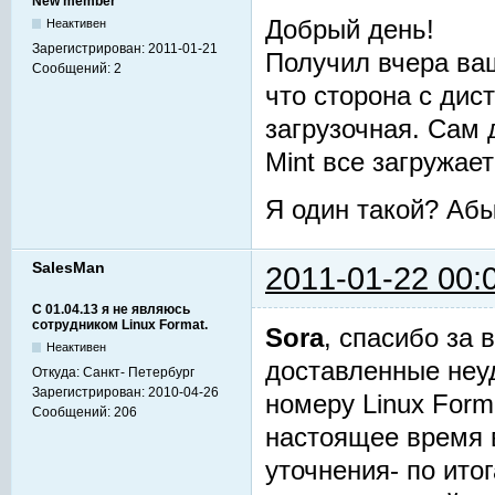
New member
Добрый день!
Неактивен
Зарегистрирован:
2011-01-21
Получил вчера ва
Сообщений:
2
что сторона с дис
загрузочная. Сам 
Mint все загружае
Я один такой? Аб
SalesMan
2011-01-22 00:
С 01.04.13 я не являюсь
сотрудником Linux Format.
Sora
, спасибо за
Неактивен
доставленные неу
Откуда:
Санкт- Петербург
Зарегистрирован:
2010-04-26
номеру Linux Forma
Сообщений:
206
настоящее время 
уточнения- по ито