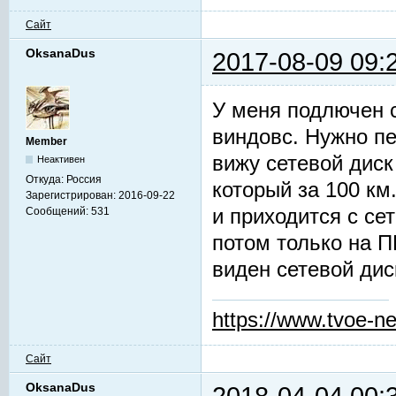
Сайт
OksanaDus
2017-08-09 09:
У меня подлючен 
виндовс. Нужно пе
Member
вижу сетевой диск
Неактивен
Откуда:
Россия
который за 100 км
Зарегистрирован:
2016-09-22
и приходится с се
Сообщений:
531
потом только на П
виден сетевой дис
https://www.tvoe-ne
Сайт
OksanaDus
2018-04-04 00: