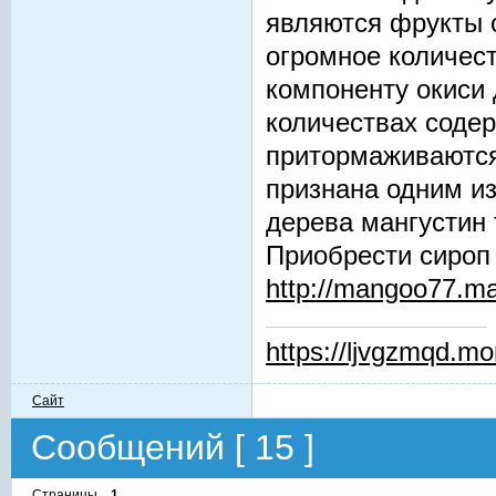
являются фрукты с
огромное количес
компоненту окиси
количествах содер
притормаживаются
признана одним из
дерева мангустин
Приобрести сироп
http://mangoo77.m
https://ljvgzmqd.m
Сайт
Сообщений [ 15 ]
Страницы
1