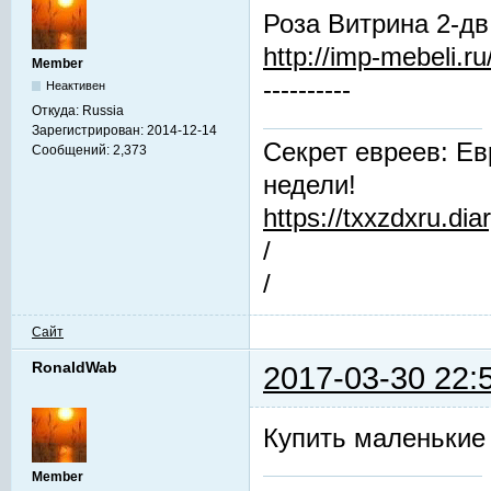
Роза Витрина 2-дв
http://imp-mebeli.ru
Member
----------
Неактивен
Откуда:
Russia
Зарегистрирован:
2014-12-14
Секрет евреев: Ев
Сообщений:
2,373
недели!
https://txxzdxru.di
/
/
Сайт
RonaldWab
2017-03-30 22:
Купить маленькие
Member