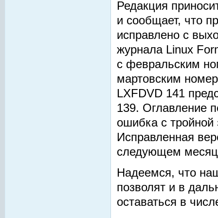
Редакция приноси
и сообщает, что 
исправлено с вых
журнала Linux For
с февральским ном
мартовским номеро
LXFDVD 141 предс
139. Оглавление п
ошибка с тройной 
Исправленная вер
следующем месяц
Надеемся, что на
позволят и в дал
оставаться в числ