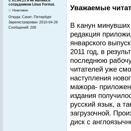
С 01.04.13 я не являюсь
сотрудником Linux Format.
Уважаемые читат
Неактивен
Откуда:
Санкт- Петербург
Зарегистрирован:
2010-04-26
В канун минувших
Сообщений:
206
редакция приложил
январского выпуск
2011 год, в резул
последнюю рабочу
читателей уже смо
наступления новог
мажора- приложен
издания получило
русский язык, а т
загрузочной. Прои
диск с англоязычн