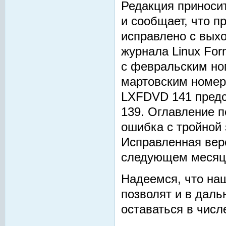
Редакция приноси
и сообщает, что 
исправлено с вых
журнала Linux For
с февральским ном
мартовским номеро
LXFDVD 141 предс
139. Оглавление п
ошибка с тройной 
Исправленная вер
следующем месяц
Надеемся, что на
позволят и в дал
оставаться в числ