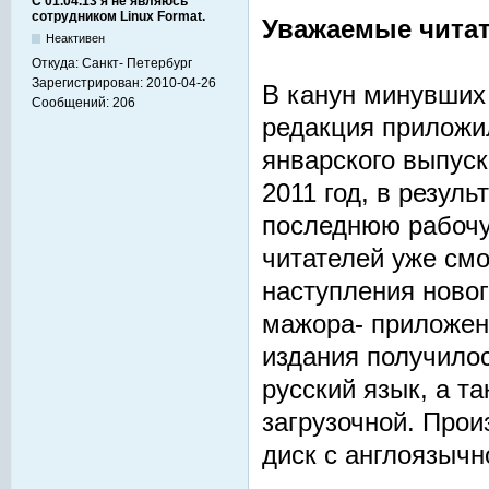
С 01.04.13 я не являюсь
сотрудником Linux Format.
Уважаемые читат
Неактивен
Откуда:
Санкт- Петербург
Зарегистрирован:
2010-04-26
В канун минувших
Сообщений:
206
редакция приложил
январского выпуск
2011 год, в резул
последнюю рабочу
читателей уже смо
наступления новог
мажора- приложен
издания получило
русский язык, а т
загрузочной. Прои
диск с англоязычн