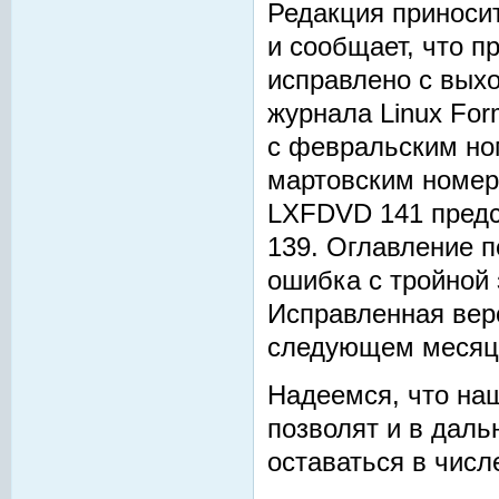
Редакция приноси
и сообщает, что 
исправлено с вых
журнала Linux For
с февральским ном
мартовским номеро
LXFDVD 141 предс
139. Оглавление п
ошибка с тройной 
Исправленная вер
следующем месяц
Надеемся, что на
позволят и в дал
оставаться в числ