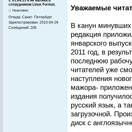
С 01.04.13 я не являюсь
сотрудником Linux Format.
Уважаемые читат
Неактивен
Откуда:
Санкт- Петербург
Зарегистрирован:
2010-04-26
В канун минувших
Сообщений:
206
редакция приложил
январского выпуск
2011 год, в резул
последнюю рабочу
читателей уже смо
наступления новог
мажора- приложен
издания получило
русский язык, а т
загрузочной. Прои
диск с англоязычн