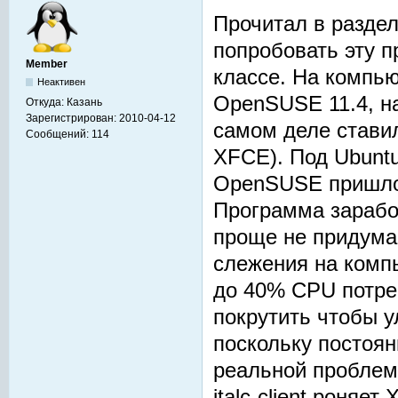
Прочитал в раздел
попробовать эту 
Member
классе. На компью
Неактивен
OpenSUSE 11.4, на
Откуда:
Казань
Зарегистрирован:
2010-04-12
самом деле ставил
Сообщений:
114
XFCE). Под Ubuntu
OpenSUSE пришлос
Программа заработ
проще не придума
слежения на компь
до 40% CPU потреб
покрутить чтобы у
поскольку постоян
реальной проблемо
italc-client роняе