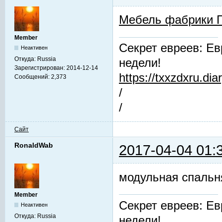
Мебель фабрики 
Member
Секрет евреев: Ев
Неактивен
Откуда:
Russia
недели!
Зарегистрирован:
2014-12-14
https://txxzdxru.di
Сообщений:
2,373
/
/
Сайт
RonaldWab
2017-04-04 01:
модульная спальн
Member
Секрет евреев: Ев
Неактивен
Откуда:
Russia
недели!