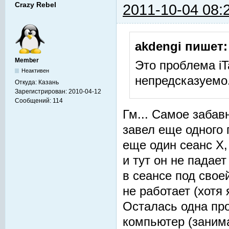
Crazy Rebel
2011-10-04 08:
akdengi пишет:
Member
Это проблема iT
Неактивен
непредсказуемо
Откуда:
Казань
Зарегистрирован:
2010-04-12
Сообщений:
114
Гм... Самое забав
завел еще одного 
еще один сеанс Х, 
и тут он не падает
в сеансе под свое
не работает (хотя 
Осталась одна про
компьютер (занима